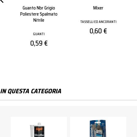
Guanto Nbr Grigio
Mixer
Mola Da T
Poliestere Spalmato
115x1.0 F
Nitrile
TASSELLI ED ANCORANTI
MOLE DA TAGL
0,60 €
GUANTI
0,8
0,59 €
IN QUESTA CATEGORIA