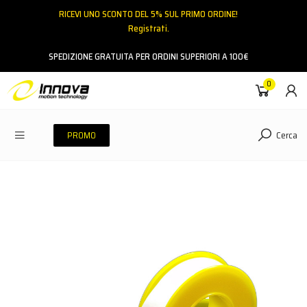
RICEVI UNO SCONTO DEL 5% SUL PRIMO ORDINE!
Registrati.
Email
SPEDIZIONE GRATUITA PER ORDINI SUPERIORI A 100€
0
Password
Cerca
PROMO
ACCEDI
Hai dimenticato la password?
NESSUN ACCOUNT
CREA UN NUOVO ACCOUNT
Contattaci