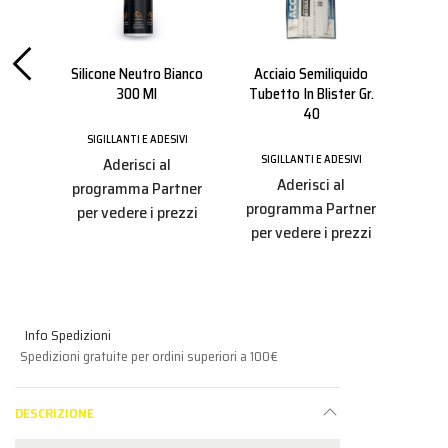
 Gr.
Silicone Neutro Bianco
Acciaio Semiliquido
Past
300 Ml
Tubetto In Blister Gr.
40
IVI
SIGILLANTI E ADESIVI
SI
SIGILLANTI E ADESIVI
Aderisci al
Aderisci al
tner
programma Partner
pro
programma Partner
ezzi
per vedere i prezzi
per
per vedere i prezzi
Info Spedizioni
Spedizioni gratuite per ordini superiori a 100€
DESCRIZIONE