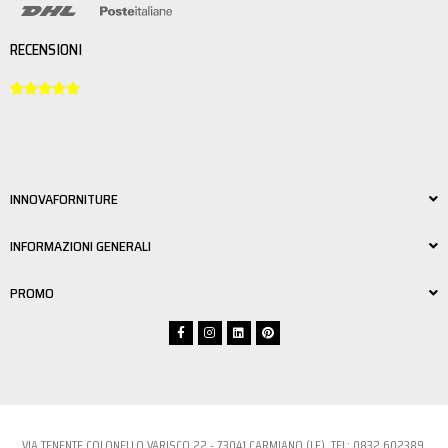
RECENSIONI





INNOVAFORNITURE
INFORMAZIONI GENERALI
PROMO
VIA TENENTE COLONELLO VARISCO 22 - 73041 CARMIANO (LE) TEL:
0832 6023
89