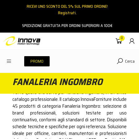
RICEVI UNO SCONTO DEL 5% SUL PRIMO ORDINE!
Registrati.
Email
SPEDIZIONE GRATUITA PER ORDINI SUPERIORI A 100€
0
Password
Cerca
PROMO
FANALERIA INGOMBRO
ACCEDI
Tutto quello che serve per fanaleria ingombro, in un unico
Hai dimenticato la password?
catalogo professionale. Il catalogo InnovaForniture include
45 prodotti di categoria Fanaleria Ingombro: selezione di
NESSUN ACCOUNT
CREA UN NUOVO ACCOUNT
brand professionali, soluzioni testate per uso
continuativo, conformi agli standard di settore. Disponibili
schede tecniche e specifiche per ogni referenza. Soluzione
Contattaci
ideale per officine, cantieri, manutentori e professionisti