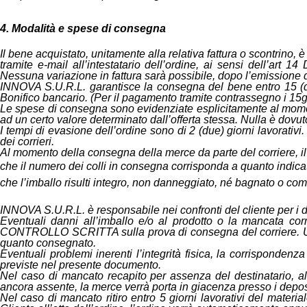
4. Modalità e spese di consegna
Il bene acquistato, unitamente alla relativa fattura o scontrino, 
tramite e-mail all’intestatario dell’ordine, ai sensi dell’ar
Nessuna variazione in fattura sarà possibile, dopo l’emissione d
INNOVA S.U.R.L. garantisce la consegna del bene entro 15 (qui
Bonifico bancario. (Per il pagamento tramite contrassegno i 15gg
Le spese di consegna sono evidenziate esplicitamente al moment
ad un certo valore determinato dall’offerta stessa. Nulla è dovuto 
I tempi di evasione dell’ordine sono di 2 (due) giorni lavorati
dei corrieri.
Al momento della consegna della merce da parte del corriere, il 
che il numero dei colli in consegna corrisponda a quanto indica
che l’imballo risulti integro, non danneggiato, né bagnato o com
INNOVA S.U.R.L. è responsabile nei confronti del cliente per i d
Eventuali danni all’imballo e/o al prodotto o la mancata c
CONTROLLO SCRITTA sulla prova di consegna del corriere. Una vo
quanto consegnato.
Eventuali problemi inerenti l’integrità fisica, la corrisponde
previste nel presente documento.
Nel caso di mancato recapito per assenza del destinatario, all’i
ancora assente, la merce verrà porta in giacenza presso i deposit
Nel caso di mancato ritiro entro 5 giorni lavorativi del materi