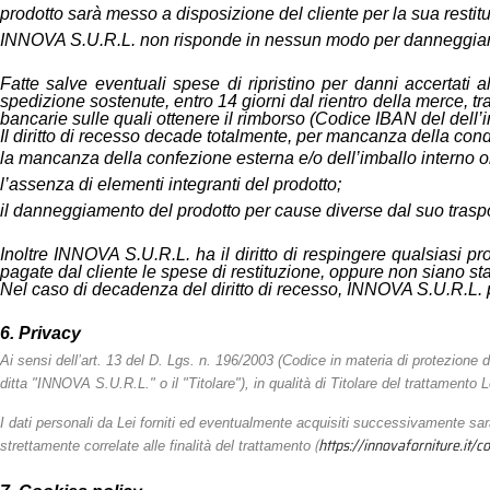
prodotto sarà messo a disposizione del cliente per la sua rest
INNOVA S.U.R.L. non risponde in nessun modo per danneggiament
Fatte salve eventuali spese di ripristino per danni accertati 
spedizione sostenute, entro 14 giorni dal rientro della merce, t
bancarie sulle quali ottenere il rimborso (Codice IBAN del dell’int
Il diritto di recesso decade totalmente, per mancanza della cond
la mancanza della confezione esterna e/o dell’imballo interno or
l’assenza di elementi integranti del prodotto;
il danneggiamento del prodotto per cause diverse dal suo traspo
Inoltre INNOVA S.U.R.L. ha il diritto di respingere qualsiasi pr
pagate dal cliente le spese di restituzione, oppure non siano stat
Nel caso di decadenza del diritto di recesso, INNOVA S.U.R.L. pr
6. Privacy
Ai sensi dell’art. 13 del D. Lgs. n. 196/2003 (Codice in materia di protezion
ditta "INNOVA S.U.R.L." o il "Titolare"), in qualità di Titolare del trattamento
I dati personali da Lei forniti ed eventualmente acquisiti successivamente sar
(
https://innovaforniture.it/c
strettamente correlate alle finalità del trattamento