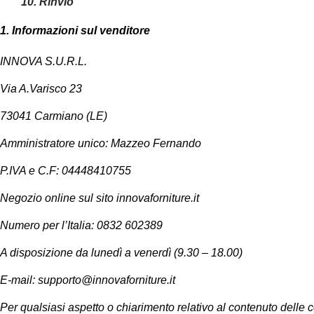
10. Rinvio
NESSUN ACCOUNT
CREA UN NUOVO ACCOUNT
1. Informazioni sul venditore
INNOVA S.U.R.L.
Contattaci
Via A.Varisco 23
73041 Carmiano (LE)
Amministratore unico: Mazzeo Fernando
P.IVA e C.F: 04448410755
Negozio online sul sito innovaforniture.it
Numero per l’Italia: 0832 602389
A disposizione da lunedì a venerdì (9.30 – 18.00)
E-mail:
supporto@innovaforniture.it
Per qualsiasi aspetto o chiarimento relativo al contenuto delle 