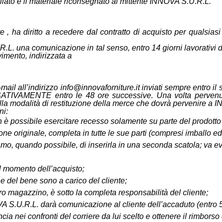
ullato e il materiale riconsegnato al mittente INNOVA S.U.R.L.
e , ha diritto a recedere dal contratto di acquisto per qualsia
.U.R.L. una comunicazione in tal senso, entro 14 giorni lavorativ
imento, indirizzata a
ail all’indirizzo
info@innovaforniture.it
inviati sempre entro il
SSATIVAMENTE entro le 48 ore successive. Una volta pervenu
lla modalità di restituzione della merce che dovrà pervenire a I
ni:
non è possibile esercitare recesso solamente su parte del prodotto
zione originale, completa in tutte le sue parti (compresi imball
 quando possibile, di inserirla in una seconda scatola; va evitata
 al momento dell’acquisto;
ne del bene sono a carico del cliente;
tro magazzino, è sotto la completa responsabilità del cliente;
 S.U.R.L. darà comunicazione al cliente dell’accaduto (entro 5 g
 nei confronti del corriere da lui scelto e ottenere il rimborso d