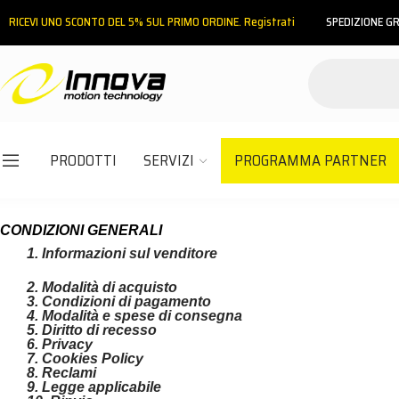
RICEVI UNO SCONTO DEL 5% SUL PRIMO ORDINE. Registrati
SPEDIZIONE GR
PRODOTTI
SERVIZI
PROGRAMMA PARTNER
Email
CONDIZIONI GENERALI
1. Informazioni sul venditore
Password
2. Modalità di acquisto
3. Condizioni di pagamento
4. Modalità e spese di consegna
5. Diritto di recesso
ACCEDI
6. Privacy
7. Cookies Policy
8. Reclami
Hai dimenticato la password?
9. Legge applicabile