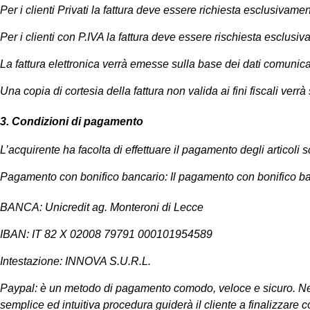
Per i clienti Privati la fattura deve essere richiesta esclusivamen
Per i clienti con P.IVA la fattura deve essere rischiesta esclusi
La fattura elettronica verrà emesse sulla base dei dati comunicat
Una copia di cortesia della fattura non valida ai fini fiscali verrà
3. Condizioni di pagamento
L’acquirente ha facolta di effettuare il pagamento degli articoli
Pagamento con bonifico bancario: Il pagamento con bonifico banc
BANCA: Unicredit ag. Monteroni di Lecce
IBAN: IT 82 X 02008 79791 000101954589
Intestazione: INNOVA S.U.R.L.
Paypal: è un metodo di pagamento comodo, veloce e sicuro. Nel m
semplice ed intuitiva procedura guiderà il cliente a finalizzare c