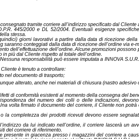
è consegnato tramite corriere all’indirizzo specificato dal Cliente
t 14 D.P.R. 445/2000 e DL 52/2004. Eventuali esigenze specifi
ella stessa.
ndici) giorni lavorativi a partire dalla data di ricezione de
 saranno conteggiati dalla data di ricezione dell’ordine via e-ma
o dell’effettuazione dell’ordine. Alcune promozioni possono pro
in più dal Cliente rispetto al totale dell’ordine.
vi. Nessuna responsabilità può essere imputata a INNOVA S.U.R.L
Cliente è tenuto a controllare:
to nel documento di trasporto;
unque alterato, anche nei materiali di chiusura (nastro adesivo 
ifetti di conformità esistenti al momento della consegna del ben
orrispondenza del numero dei colli o delle indicazioni, de
lta firmato il documento del corriere, il Cliente non potrà opp
nza o la completezza dei prodotti ricevuti devono essere segnal
ndirizzo da lui indicato nell’ordine, il corriere lascerà un avv
i del corriere di riferimento.
ale presente in giacenza presso i magazzini del corriere a causa