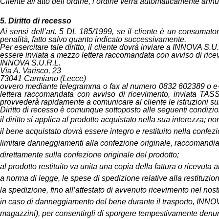
Cliente all’atto dell’ordine, l’ordine verrà automaticamente ann
5. Diritto di recesso
Ai sensi dell’art. 5 DL 185/1999, se il cliente è un consumator
penalità, fatto salvo quanto indicato successivamente.
Per esercitare tale diritto, il cliente dovrà inviare a INNOVA S
essere inviata a mezzo lettera raccomandata con avviso di ricev
INNOVA S.U.R.L.
Via A. Varisco, 23
73041 Carmiano (Lecce)
ovvero mediante telegramma o fax al numero 0832 602389 o e-m
lettera raccomandata con avviso di ricevimento, inviata TA
provvederà rapidamente a comunicare al cliente le istruzioni su
Diritto di recesso è comunque sottoposto alle seguenti condizio
il diritto si applica al prodotto acquistato nella sua interezza; 
il bene acquistato dovrà essere integro e restituito nella confe
limitare danneggiamenti alla confezione originale, raccomandiamo,
direttamente sulla confezione originale del prodotto;
al prodotto restituito va unita una copia della fattura o ricevuta
a norma di legge, le spese di spedizione relative alla restituzio
la spedizione, fino all’attestato di avvenuto ricevimento nel nos
in caso di danneggiamento del bene durante il trasporto, INNOVA
magazzini), per consentirgli di sporgere tempestivamente denuncia