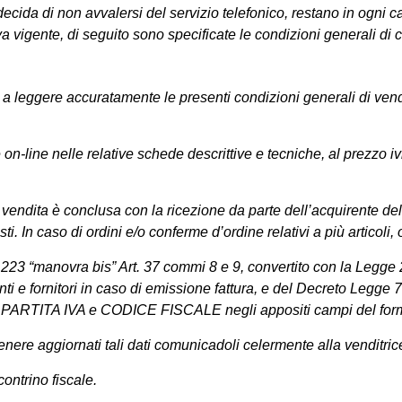
ida di non avvalersi del servizio telefonico, restano in ogni caso s
vigente, di seguito sono specificate le condizioni generali di con
o, a leggere accuratamente le presenti condizioni generali di vendi
rate on-line nelle relative schede descrittive e tecniche, al prezz
ndita è conclusa con la ricezione da parte dell’acquirente dell
sti. In caso di ordini e/o conferme d’ordine relativi a più articol
223 “manovra bis” Art. 37 commi 8 e 9, convertito con la Legge 2
enti e fornitori in caso di emissione fattura, e del Decreto Legg
are PARTITA IVA e CODICE FISCALE negli appositi campi del form
ntenere aggiornati tali dati comunicadoli celermente alla venditric
ontrino fiscale.