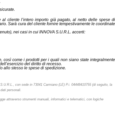
;
sicurate.
al cliente l’intero importo già pagato, al netto delle spese di
ario. Sarà cura del cliente fornire tempestivamente le coordinate
enuto), nei casi in cui INNOVA S.U.R.L. accerti:
e, così come i prodotti per i quali non siano state integralmente
ll’esercizio del diritto di recesso.
o allo stesso le spese di spedizione.
A S.U.R.L., con sede in 73041 Carmiano (LE) P.i. 04448410755 (di seguito, la
 dati personali.
gge attraverso strumenti manuali, informatici e telematici, con logiche