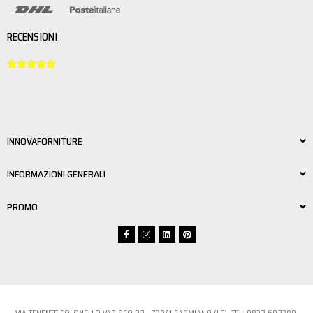
RECENSIONI





INNOVAFORNITURE
INFORMAZIONI GENERALI
PROMO
VIA TENENTE COLONELLO VARISCO 22 - 73041 CARMIANO (LE) TEL:
0832 6023
89