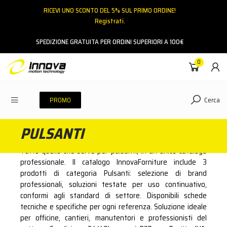
RICEVI UNO SCONTO DEL 5% SUL PRIMO ORDINE!
Registrati.
Email
SPEDIZIONE GRATUITA PER ORDINI SUPERIORI A 100€
0
Password
Cerca
PROMO
PULSANTI
ACCEDI
Tutto quello che serve per pulsanti, in un unico catalogo
Hai dimenticato la password?
professionale. Il catalogo InnovaForniture include 3
prodotti di categoria Pulsanti: selezione di brand
NESSUN ACCOUNT
CREA UN NUOVO ACCOUNT
professionali, soluzioni testate per uso continuativo,
conformi agli standard di settore. Disponibili schede
tecniche e specifiche per ogni referenza. Soluzione ideale
Contattaci
per officine, cantieri, manutentori e professionisti del