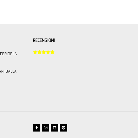
RECENSIONI





PERIORI A
RNI DALLA