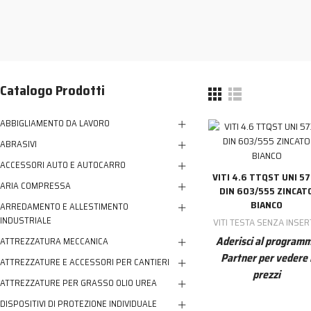
NESSUN ACCOUNT
CREA UN NUOVO ACCOUNT
Contattaci
Catalogo Prodotti
ABBIGLIAMENTO DA LAVORO
ABRASIVI
ACCESSORI AUTO E AUTOCARRO
VITI 4.6 TTQST UNI 5
ARIA COMPRESSA
DIN 603/555 ZINCAT
BIANCO
ARREDAMENTO E ALLESTIMENTO
INDUSTRIALE
VITI TESTA SENZA INSE
Aderisci al program
ATTREZZATURA MECCANICA
Partner per vedere 
ATTREZZATURE E ACCESSORI PER CANTIERI
prezzi
ATTREZZATURE PER GRASSO OLIO UREA
DISPOSITIVI DI PROTEZIONE INDIVIDUALE