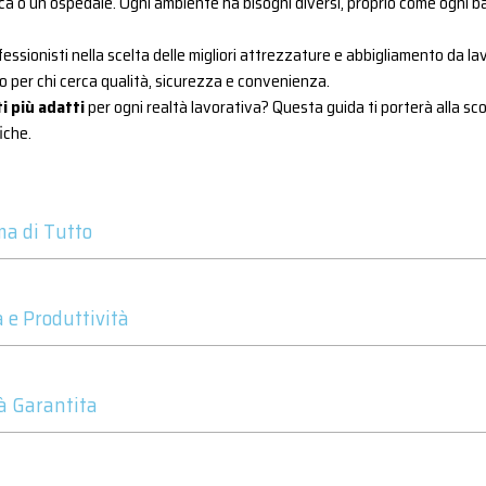
ca o un ospedale. Ogni ambiente ha bisogni diversi, proprio come ogni ba
ssionisti nella scelta delle migliori attrezzature e abbigliamento da la
o per chi cerca qualità, sicurezza e convenienza.
i più adatti
per ogni realtà lavorativa? Questa guida ti porterà alla scope
iche.
ma di Tutto
a e Produttività
à Garantita