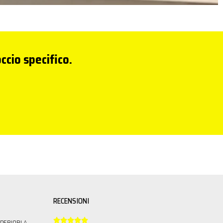
ccio specifico.
RECENSIONI





PERIORI A