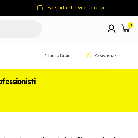
Fai Scorta e Ricevi un Omaggio!
0
Storico Ordini
Assistenza
ofessionisti