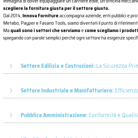
Immagina di dover equipaggiare un cantiere edile, un'officina meccani
scegliere la fornitura giusta per il settore giusto.
NESSUN ACCOUNT
CREA UN NUOVO ACCOUNT
Dal 2014,
Innova Forniture
accompagna aziende, enti pubblici e profe
Metabo, Payper e Fasano Tools, siamo diventati il punto di riferiment
Contattaci
Ma
quali sono i settori che serviamo
e
come scegliamo i prodott
spiegando con parole semplici perché ogni settore ha esigenze specif
Settore Edilizia e Costruzioni:
La Sicurezza Pri
Settore Industriale e Manifatturiero:
Efficienz
Pubblica Amministrazione:
Conformità e Qualit