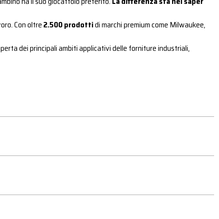
mbino ha il suo giocattolo preferito.
La differenza sta nel saper
voro. Con oltre
2.500 prodotti
di marchi premium come Milwaukee,
rta dei principali ambiti applicativi delle forniture industriali,