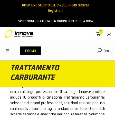
RICEVI UNO SCONTO DEL 5% SUL PRIMO ORDINE!
Registrati.
Email
SPEDIZIONE GRATUITA PER ORDINI SUPERIORI A 100€
0
Password
Cerca
PROMO
TRATTAMENTO
ACCEDI
CARBURANTE
Hai dimenticato la password?
Tutto quello che serve per trattamento carburante, in un
NESSUN ACCOUNT
CREA UN NUOVO ACCOUNT
unico catalogo professionale. Il catalogo InnovaForniture
include 10 prodotti di categoria Trattamento Carburante:
selezione di brand professionali, soluzioni testate per uso
Contattaci
continuativo, conformi agli standard di settore. Disponibili
schede tecniche e specifiche per ogni referenza. Soluzione