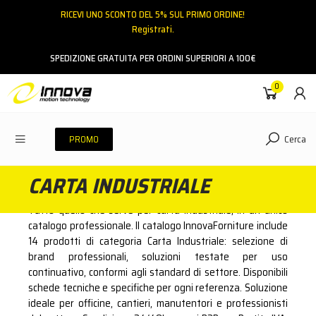
RICEVI UNO SCONTO DEL 5% SUL PRIMO ORDINE!
Registrati.
Email
SPEDIZIONE GRATUITA PER ORDINI SUPERIORI A 100€
0
Password
Cerca
PROMO
CARTA INDUSTRIALE
ACCEDI
Tutto quello che serve per carta industriale, in un unico
Hai dimenticato la password?
catalogo professionale. Il catalogo InnovaForniture include
14 prodotti di categoria Carta Industriale: selezione di
NESSUN ACCOUNT
CREA UN NUOVO ACCOUNT
brand professionali, soluzioni testate per uso
continuativo, conformi agli standard di settore. Disponibili
schede tecniche e specifiche per ogni referenza. Soluzione
Contattaci
ideale per officine, cantieri, manutentori e professionisti