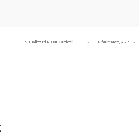
Visualizzati 1-3 su 3 articoli
3
Riferimento, A - Z
A
A