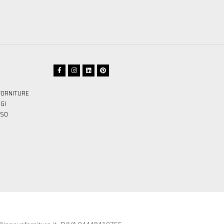
FORNITURE
GI
SSO