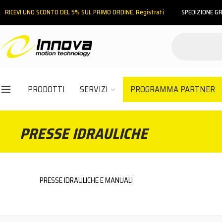
RICEVI UNO SCONTO DEL 5% SUL PRIMO ORDINE. Registrati
SPEDIZIONE GR
INDIETRO
HOME
ATTREZZATURA MECCANICA
PRESSE IDRAULICHE
PRODOTTI
SERVIZI
PROGRAMMA PARTNER
Email
PRESSE IDRAULICHE
Password
PRESSE IDRAULICHE E MANUALI
ACCEDI
Hai dimenticato la password?