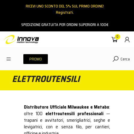
RICEVI UNO SCONTO DEL 5% SUL PRIMO ORDINE!
Registrati.
Email
SPEDIZIONE GRATUITA PER ORDINI SUPERIORI A 100€
0
Password
Cerca
PROMO
ELETTROUTENSILI
ACCEDI
Hai dimenticato la password?
NESSUN ACCOUNT
CREA UN NUOVO ACCOUNT
Distributore Ufficiale Milwaukee e Metabo
:
oltre 100
elettroutensili professionali
—
trapani e avvitatori, smerigliatrici, seghe e
Contattaci
levigatrici, con e senza filo, per cantieri,
officine e industria.