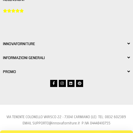





INNOVAFORNITURE
INFORMAZIONI GENERALI
PROMO
VIA TENENTE COLONELLO VARISCO 22 - 73041 CARMIANO (LE) TEL:
0832 6023
89
EMAIL
SUPPORTO@innovaforniture.it
P.IVA 04448410755