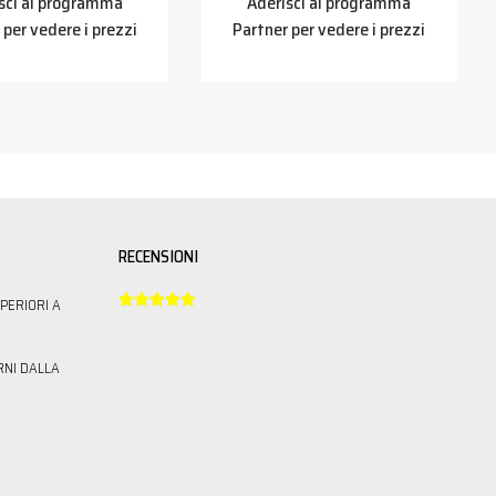
sci al programma
Aderisci al programma
 per vedere i prezzi
Partner per vedere i prezzi
RECENSIONI





PERIORI A
RNI DALLA