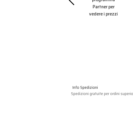
programma
r per
Partner per
Partner per
 prezzi
vedere i prezzi
vedere i prezzi
Info Spedizioni
Spedizioni gratuite per ordini superio