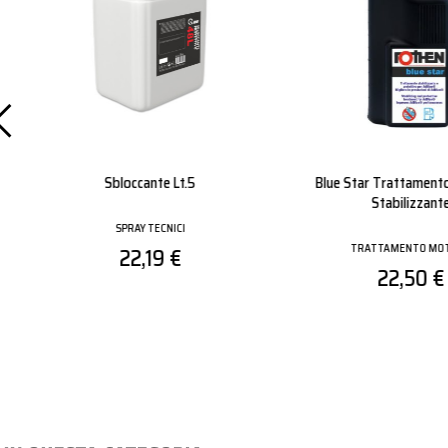
Tassello Mq-S 8 Nylon C/vite
Pallet Big Guanto 
Tsp Mm 8x40
Nitrile
TASSELLI ED ANCORANTI
GUANTI
0,18 €
0,39 €