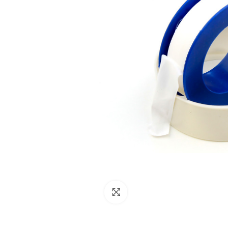
NESSUN ACCOUNT
CREA UN NUOVO ACCOUNT
Contattaci
Clicca per ingrandire