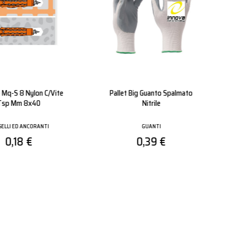
Nbr Grigio Poliestere
Mixer
palmato Nitrile
TASSELLI ED ANCORANTI
GUANTI
0,60 €
0,59 €