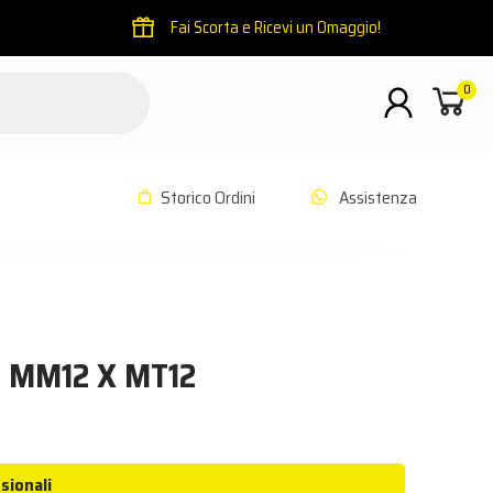
Fai Scorta e Ricevi un Omaggio!
0
Storico Ordini
Assistenza
 MM12 X MT12
sionali