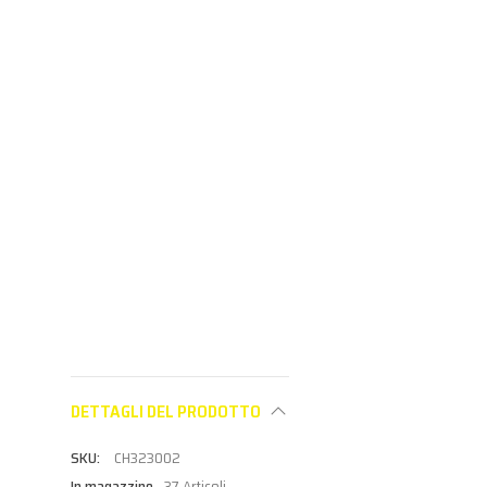
Partne
SIGILLANTI E ADESIVI
SIGILLANTI E ADESIVI
vedere i
Aderisci al
Aderisci al
programma
programma
Partner per
Partner per
vedere i prezzi
vedere i prezzi
DETTAGLI DEL PRODOTTO
CH323002
In magazzino
37 Articoli