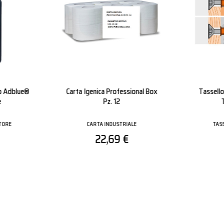
Spalmato
Guanti Nitrile Nero Con Palmo
Guanto 
Rivestito
S
GUANTI
0,49 €