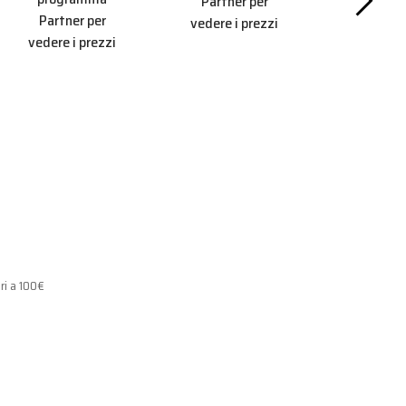
Partner per
Partner per
vedere i prezzi
SIGILLANTI E
vedere i prezzi
Aderisc
progr
Partner
vedere i 
ri a 100€