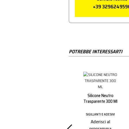
+39 329624959
POTREBBE INTERESSARTI
Cristalli
Primer Per
Silicone Neutro
 310ml.)
Incollaggio Cristalli
Trasparente 300 Ml
Ml.30
E ADESIVI
SIGILLANTI E ADESIVI
SIGILLANTI E ADESIVI
i al
Aderisci al
Aderisci al
amma
programma