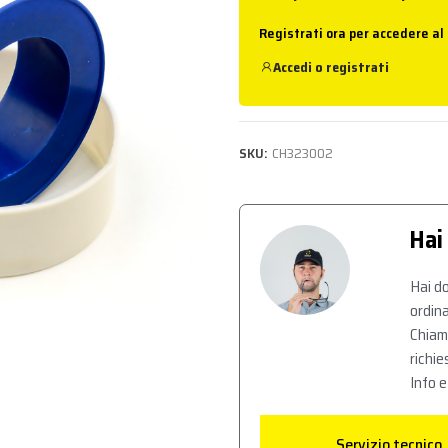
Registrati ora per accedere al
Accedi
o
registrati
SKU:
CH323002
Hai
Hai do
ordina
Chiam
richie
Info e
Servizio tecnico