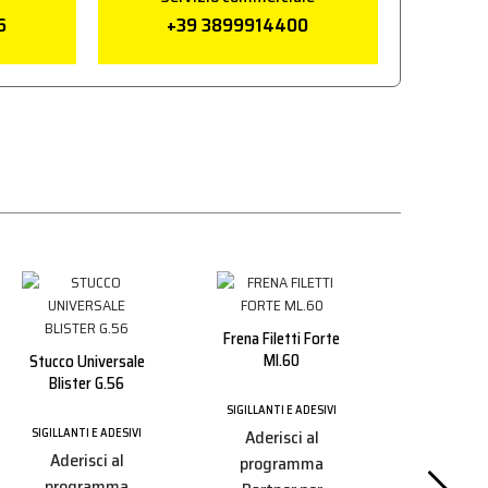
6
+39 3899914400
Frena Filetti Forte
Ml.60
Stucco Universale
Blister G.56
SIGILLANTI E ADESIVI
SIGILLANTI E ADESIVI
Aderisci al
Sigillante P
Aderisci al
programma
Ml.6
programma