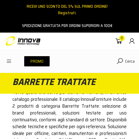
RICEVI UNO SCONTO DEL 5% SUL PRIMO ORDINE!
Registrati.
Email
SPEDIZIONE GRATUITA PER ORDINI SUPERIORI A 100€
0
Password
Cerca
PROMO
BARRETTE TRATTATE
ACCEDI
Tutto quello che serve per barrette trattate, in un unico
Hai dimenticato la password?
catalogo professionale. Il catalogo InnovaForniture include
2 prodotti di categoria Barrette Trattate: selezione di
NESSUN ACCOUNT
CREA UN NUOVO ACCOUNT
brand professionali, soluzioni testate per uso
continuativo, conformi agli standard di settore. Disponibili
schede tecniche e specifiche per ogni referenza. Soluzione
Contattaci
ideale per officine, cantieri, manutentori e professionisti