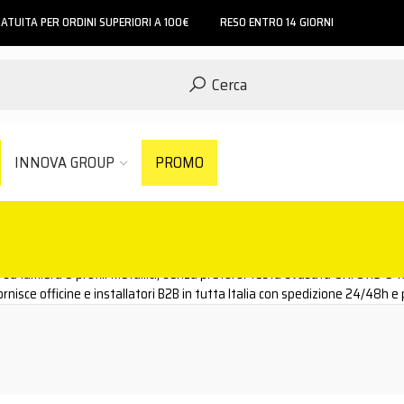
ATUITA PER ORDINI SUPERIORI A 100€
RESO ENTRO 14 GIORNI
Cerca
INNOVA GROUP
PROMO
su lamiera e profili metallici, senza preforo: testa svasata UNI 8119 e 
rnisce officine e installatori B2B in tutta Italia con spedizione 24/48h e 