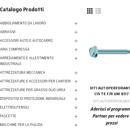
Catalogo Prodotti
NESSUN ACCOUNT
CREA UN NUOVO ACCOUNT
ABBIGLIAMENTO DA LAVORO
Contattaci
ABRASIVI
ACCESSORI AUTO E AUTOCARRO
ARIA COMPRESSA
ARREDAMENTO E ALLESTIMENTO
INDUSTRIALE
ATTREZZATURA MECCANICA
ATTREZZATURE E ACCESSORI PER CANTIERI
VITI AUTOPERFORAN
ATTREZZATURE PER GRASSO OLIO UREA
C15 TE F/R UNI 8117
DISPOSITIVI DI PROTEZIONE INDIVIDUALE
VITI AUTOPERFORANT
ELETTROUTENSILI
Aderisci al program
Partner per vedere 
FASCETTE
prezzi
MACCHINE PER LA PULIZIA