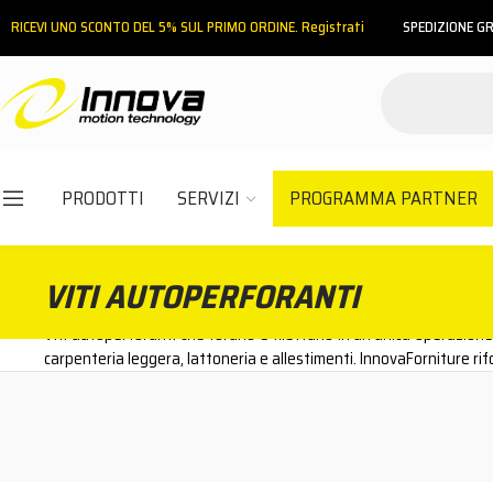
RICEVI UNO SCONTO DEL 5% SUL PRIMO ORDINE. Registrati
SPEDIZIONE GR
INDIETRO
HOME
MINUTERIA METALLICA
VITI AUTOPERFORANTI
PRODOTTI
SERVIZI
PROGRAMMA PARTNER
Email
VITI AUTOPERFORANTI
Password
Viti autoperforanti che forano e filettano in un'unica operazione 
carpenteria leggera, lattoneria e allestimenti. InnovaForniture rifo
ACCEDI
Hai dimenticato la password?