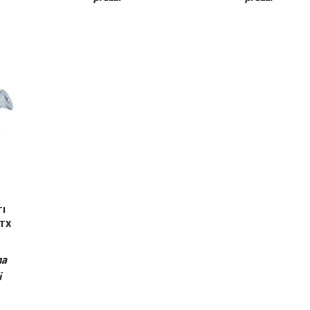
TI
 TX
I
ma
i