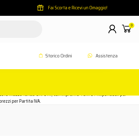
Fai Scorta e Ricevi un Omaggio!
0
Storico Ordini
Assistenza
testa mezza tonda UNI 8117, con impronta Torx e Philips. Ideali per
prezzi per Partita IVA.