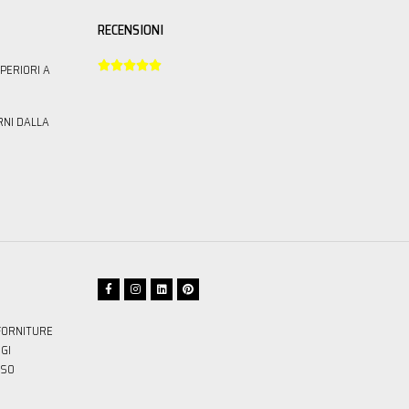
RECENSIONI





PERIORI A
RNI DALLA
FORNITURE
GI
SSO