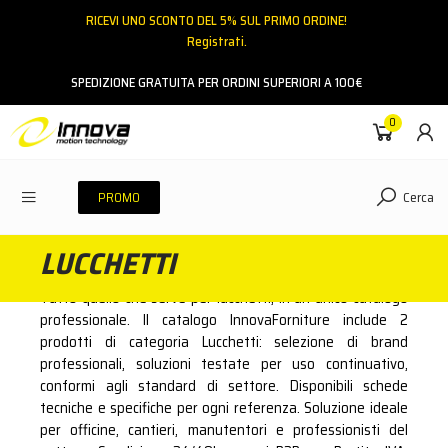
RICEVI UNO SCONTO DEL 5% SUL PRIMO ORDINE!
Registrati.
Email
SPEDIZIONE GRATUITA PER ORDINI SUPERIORI A 100€
0
Password
Cerca
PROMO
LUCCHETTI
ACCEDI
Tutto quello che serve per lucchetti, in un unico catalogo
Hai dimenticato la password?
professionale. Il catalogo InnovaForniture include 2
prodotti di categoria Lucchetti: selezione di brand
NESSUN ACCOUNT
CREA UN NUOVO ACCOUNT
professionali, soluzioni testate per uso continuativo,
conformi agli standard di settore. Disponibili schede
tecniche e specifiche per ogni referenza. Soluzione ideale
Contattaci
per officine, cantieri, manutentori e professionisti del