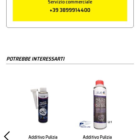
Servizio commerciale
+39 3899914400
POTREBBE INTERESSARTI
 Fap
Additivo Pulizia
Additivo Pulizia
Rimu