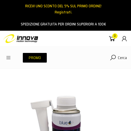
RICEVI UNO SCONTO DEL 5% SUL PRIMO ORDINE!
Registrati.
Email
SPEDIZIONE GRATUITA PER ORDINI SUPERIORI A 100€
0
Password
Cerca
PROMO
ACCEDI
Hai dimenticato la password?
NESSUN ACCOUNT
CREA UN NUOVO ACCOUNT
Contattaci