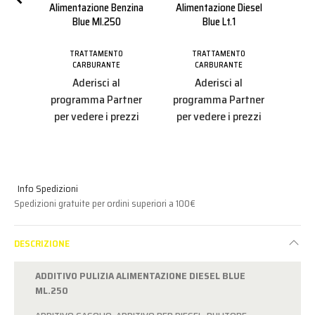
Alimentazione Benzina
Alimentazione Diesel
E 
Blue Ml.250
Blue Lt.1
O
TRATTAMENTO
TRATTAMENTO
CARBURANTE
CARBURANTE
Aderisci al
Aderisci al
tner
pro
programma Partner
programma Partner
ezzi
per
per vedere i prezzi
per vedere i prezzi
Info Spedizioni
Spedizioni gratuite per ordini superiori a 100€
DESCRIZIONE
ADDITIVO PULIZIA ALIMENTAZIONE DIESEL BLUE
ML.250