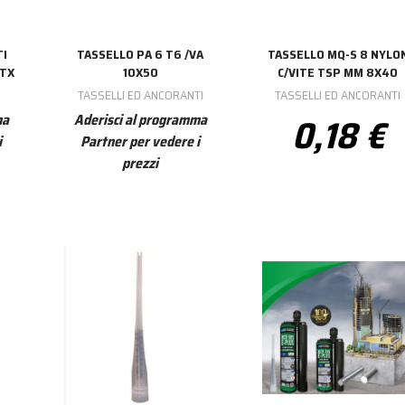
TI
TASSELLO PA 6 T6 /VA
TASSELLO MQ-S 8 NYLO
 TX
10X50
C/VITE TSP MM 8X40
I
TASSELLI ED ANCORANTI
TASSELLI ED ANCORANTI
0,18 €
ma
Aderisci al programma
i
Partner per vedere i
prezzi