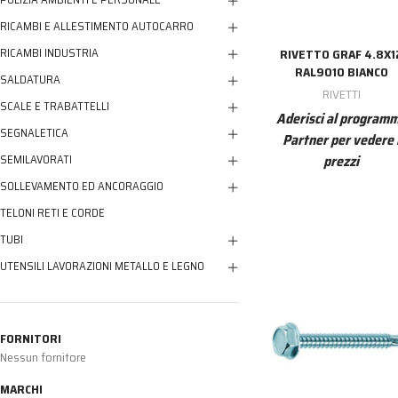
RICAMBI E ALLESTIMENTO AUTOCARRO
RICAMBI INDUSTRIA
RIVETTO GRAF 4.8X1
RAL9010 BIANCO
SALDATURA
RIVETTI
SCALE E TRABATTELLI
Aderisci al program
SEGNALETICA
Partner per vedere 
prezzi
SEMILAVORATI
SOLLEVAMENTO ED ANCORAGGIO
TELONI RETI E CORDE
TUBI
UTENSILI LAVORAZIONI METALLO E LEGNO
FORNITORI
Nessun fornitore
MARCHI