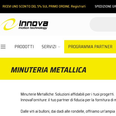
RICEVI UNO SCONTO DEL 5% SUL PRIMO ORDINE. Registrati
SPEDIZIONE GR
INDIETRO
HOME
MINUTERIA METALLICA
PRODOTTI
SERVIZI
PROGRAMMA PARTNER
Email
MINUTERIA METALLICA
Password
Minuterie Metalliche: Soluzioni affidabili per i tuoi progetti.
InnovaForniture: il tuo partner di fiducia per la fornitura di 
ACCEDI
Hai dimenticato la password?
Dalle viti ai bulloni, dai dadi alle rondelle, offriamo un'am