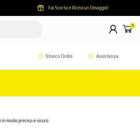
Fai Scorta e Ricevi un Omaggio!
0
Storico Ordini
Assistenza
ti in modo preciso e sicuro.