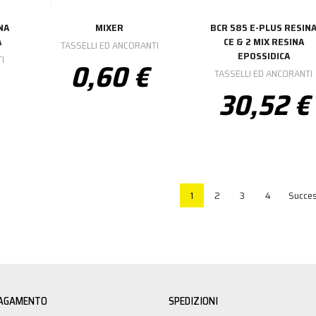
NA
MIXER
BCR 585 E-PLUS RESIN
A
CE & 2 MIX RESINA
TASSELLI ED ANCORANTI
EPOSSIDICA
I
0,60 €
TASSELLI ED ANCORANTI
30,52 €
1
2
3
4
Succes
PAGAMENTO
SPEDIZIONI