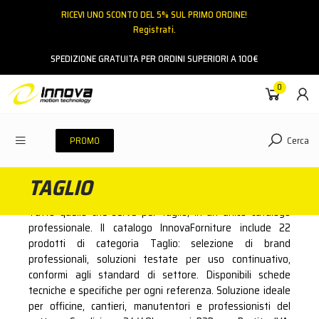
RICEVI UNO SCONTO DEL 5% SUL PRIMO ORDINE!
Registrati.
Email
SPEDIZIONE GRATUITA PER ORDINI SUPERIORI A 100€
0
Password
Cerca
PROMO
TAGLIO
ACCEDI
Tutto quello che serve per taglio, in un unico catalogo
Hai dimenticato la password?
professionale. Il catalogo InnovaForniture include 22
prodotti di categoria Taglio: selezione di brand
NESSUN ACCOUNT
CREA UN NUOVO ACCOUNT
professionali, soluzioni testate per uso continuativo,
conformi agli standard di settore. Disponibili schede
tecniche e specifiche per ogni referenza. Soluzione ideale
Contattaci
per officine, cantieri, manutentori e professionisti del