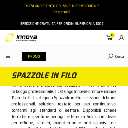
RICEVI UNO SCONTO DEL 5% SUL PRIMO ORDINE!
Registrati.
Email
SPEDIZIONE GRATUITA PER ORDINI SUPERIORI A 100€
0
Password
Cerca
PROMO
SPAZZOLE IN FILO
ACCEDI
Tutto quello che serve per spazzole in filo, in un unico
Hai dimenticato la password?
catalogo professionale. Il catalogo InnovaForniture include
11 prodotti di categoria Spazzole in Filo: selezione di brand
NESSUN ACCOUNT
CREA UN NUOVO ACCOUNT
professionali, soluzioni testate per uso continuativo,
conformi agli standard di settore. Disponibili schede
tecniche e specifiche per ogni referenza. Soluzione ideale
Contattaci
per officine, cantieri, manutentori e professionisti del