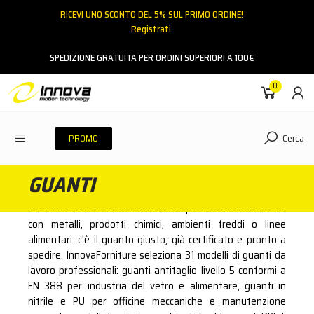
RICEVI UNO SCONTO DEL 5% SUL PRIMO ORDINE!
Registrati.
Email
SPEDIZIONE GRATUITA PER ORDINI SUPERIORI A 100€
0
Password
Cerca
PROMO
GUANTI
ACCEDI
La sicurezza delle tue mani non si improvvisa. Per chi lavora
Hai dimenticato la password?
con metalli, prodotti chimici, ambienti freddi o linee
alimentari: c'è il guanto giusto, già certificato e pronto a
NESSUN ACCOUNT
CREA UN NUOVO ACCOUNT
spedire. InnovaForniture seleziona 31 modelli di guanti da
lavoro professionali: guanti antitaglio livello 5 conformi a
EN 388 per industria del vetro e alimentare, guanti in
Contattaci
nitrile e PU per officine meccaniche e manutenzione