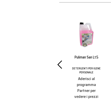
 A Muro
Pasta Lavamani
Puliman San Lt.5
Lavamani
Industriale
l.3000
Cleanwhite 4000 Ml
DETERGENTI PER IGENE
PERSONALE
Aderisci al
PER IGENE
DETERGENTI PER IGENE
ALE
PERSONALE
programma
i al
9,80 €
Partner per
amma
vedere i prezzi
r per
 prezzi