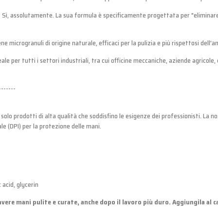
" Sì, assolutamente. La sua formula è specificamente progettata per "eliminare qua
ne microgranuli di origine naturale, efficaci per la pulizia e più rispettosi dell'
eale per tutti i settori industriali, tra cui officine meccaniche, aziende agricole,
-------
 solo prodotti di alta qualità che soddisfino le esigenze dei professionisti. La 
le (DPI) per la protezione delle mani.
 acid, glycerin
 avere mani pulite e curate, anche dopo il lavoro più duro. Aggiungila al 