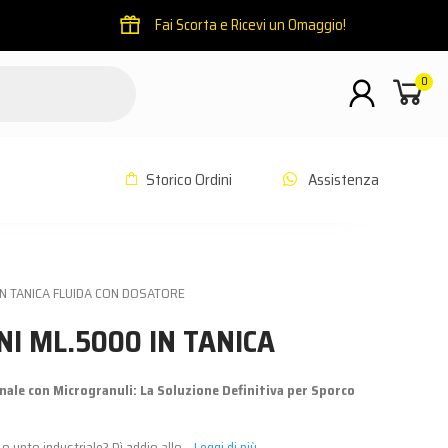
Fai Scorta e Ricevi un Omaggio!
0
Storico Ordini
Assistenza
N TANICA FLUIDA CON DOSATORE
I ML.5000 IN TANICA
ale con Microgranuli: La Soluzione Definitiva per Sporco
o unto industriale? Dì addio allo...
Leggi di più