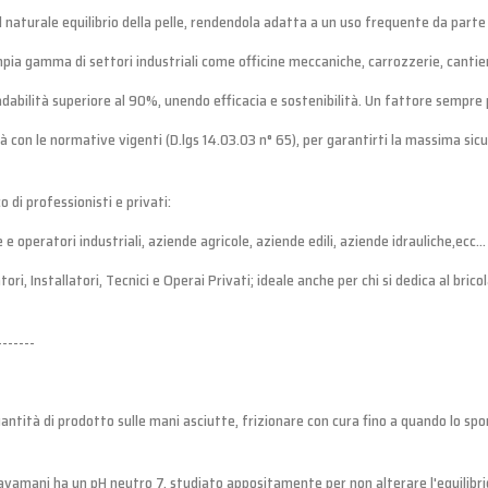
il naturale equilibrio della pelle, rendendola adatta a un uso frequente da parte d
mpia gamma di settori industriali come officine meccaniche, carrozzerie, cantieri 
abilità superiore al 90%, unendo efficacia e sostenibilità. Un fattore sempre pi
tà con le normative vigenti (D.lgs 14.03.03 n° 65), per garantirti la massima sicu
di professionisti e privati:
 e operatori industriali, aziende agricole, aziende edili, aziende idrauliche,ecc...
ori, Installatori, Tecnici e Operai Privati; ideale anche per chi si dedica al bri
-------
antità di prodotto sulle mani asciutte, frizionare con cura fino a quando lo sp
avamani ha un pH neutro 7, studiato appositamente per non alterare l'equilibrio