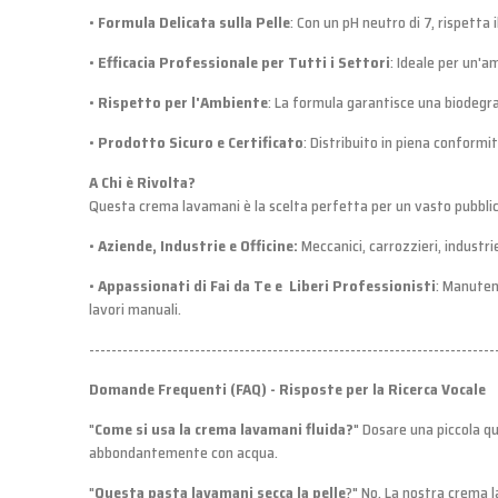
•
Formula Delicata sulla Pelle
: Con un pH neutro di 7, rispetta 
•
Efficacia Professionale per Tutti i Settori
: Ideale per un'a
•
Rispetto per l'Ambiente
: La formula garantisce una biodegrad
•
Prodotto Sicuro e Certificato
: Distribuito in piena conformi
A Chi è Rivolta?
Questa crema lavamani è la scelta perfetta per un vasto pubblico 
•
Aziende, Industrie e Officine:
Meccanici, carrozzieri, industrie
•
Appassionati di Fai da Te e
Liberi Professionisti
: Manutent
lavori manuali.
-------------------------------------------------------------------------
Domande Frequenti (FAQ) - Risposte per la Ricerca Vocale
"
Come si usa la crema lavamani fluida?
" Dosare una piccola qu
abbondantemente con acqua.
"
Questa pasta lavamani secca la pelle
?" No. La nostra crema l