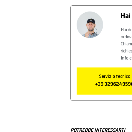
Hai
Hai do
ordina
Chiam
richie
Info e
Servizio tecnico
+39 329624959
POTREBBE INTERESSARTI