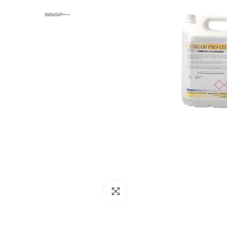
NESSUN ACCOUNT
CREA UN NUOVO ACCOUNT
Contattaci
Clicca per ingrandire