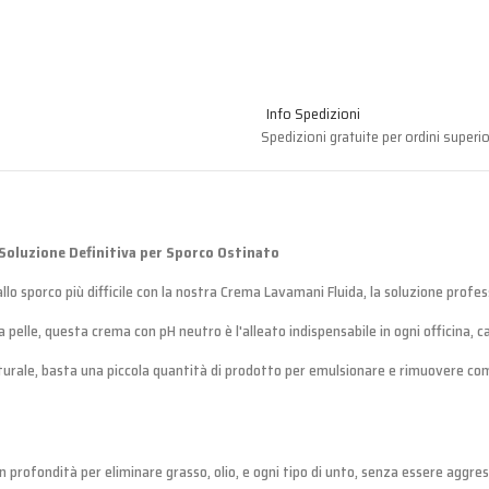
Info Spedizioni
Spedizioni gratuite per ordini superio
Soluzione Definitiva per Sporco Ostinato
allo sporco più difficile con la nostra Crema Lavamani Fluida, la soluzione profe
pelle, questa crema con pH neutro è l'alleato indispensabile in ogni officina, c
aturale, basta una piccola quantità di prodotto per emulsionare e rimuovere co
in profondità per eliminare grasso, olio, e ogni tipo di unto, senza essere aggres