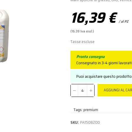
16,39 €
/ al PZ
(16.39 Iva escl.)
Tasse escluse
Pronta consegna
Consegnato in 3-4 giorni lavorati
Puoi acquistare questo prodotto 
AGGIUNGI AL CA
Tags:
premium
SKU:
PA1508200