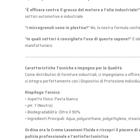
"
È efficace contro il grasso del motore o l'olio industriale
?
settori automotive e industriale.
"
I microgranuli sono in plastica?
" No, la nostra formula contie
"
In quali settori è consigliato l'uso di questo sapone?
" È id
manifatturiero.
-------------------------------------------------------------------------
Caratteristiche Tecniche e Impegno per la Qualità
Come distributori di forniture industriali, ci impegniamo a offrire
si integra perfettamente con i Dispositivi di Protezione Individua
Riepilogo Tecnico
:
• Aspetto Fisico: Pasta bianca
• pH: 7 (Neutro)
• Biodegradabilità: Oltre il 90%
• Ingredienti Principali: Aqua, polyurethane, polyethylene, stearic
Ordina ora la Crema Lavamani Fluida e riscopri il piacere di
pulizia professionale e l'antinfortunistica