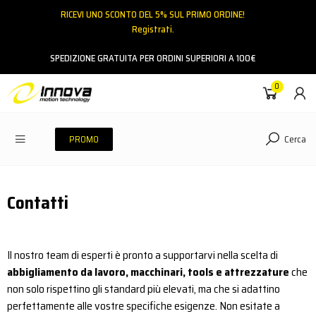
RICEVI UNO SCONTO DEL 5% SUL PRIMO ORDINE!
Registrati.
Email
SPEDIZIONE GRATUITA PER ORDINI SUPERIORI A 100€
0
Password
Cerca
PROMO
ACCEDI
Contatti
Hai dimenticato la password?
NESSUN ACCOUNT
CREA UN NUOVO ACCOUNT
Il nostro team di esperti è pronto a supportarvi nella scelta di
abbigliamento da lavoro, macchinari, tools e attrezzature
che
non solo rispettino gli standard più elevati, ma che si adattino
Contattaci
perfettamente alle vostre specifiche esigenze. Non esitate a