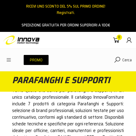
RICEVI UNO SCONTO DEL 5% SUL PRIMO ORDINE!
Registrati.
Email
SPEDIZIONE GRATUITA PER ORDINI SUPERIORI A 100€
0
Password
Cerca
PROMO
PARAFANGHI E SUPPORTI
ACCEDI
Tutto quello che serve per parafanghi e supporti, in un
Hai dimenticato la password?
unico catalogo professionale. Il catalogo InnovaForniture
include 7 prodotti di categoria Parafanghi e Supporti:
NESSUN ACCOUNT
CREA UN NUOVO ACCOUNT
selezione di brand professionali, soluzioni testate per uso
continuativo, conformi agli standard di settore. Disponibili
schede tecniche e specifiche per ogni referenza. Soluzione
Contattaci
ideale per officine, cantieri, manutentori e professionisti