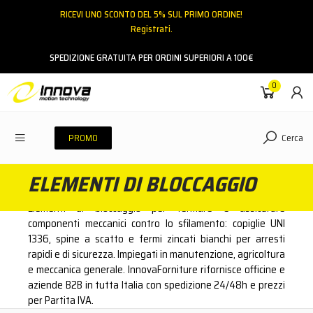
RICEVI UNO SCONTO DEL 5% SUL PRIMO ORDINE!
Registrati.
Email
SPEDIZIONE GRATUITA PER ORDINI SUPERIORI A 100€
0
Password
Cerca
PROMO
ELEMENTI DI BLOCCAGGIO
ACCEDI
Elementi di bloccaggio per fermare e assicurare
Hai dimenticato la password?
componenti meccanici contro lo sfilamento: copiglie UNI
1336, spine a scatto e fermi zincati bianchi per arresti
NESSUN ACCOUNT
CREA UN NUOVO ACCOUNT
rapidi e di sicurezza. Impiegati in manutenzione, agricoltura
e meccanica generale. InnovaForniture rifornisce officine e
aziende B2B in tutta Italia con spedizione 24/48h e prezzi
Contattaci
per Partita IVA.