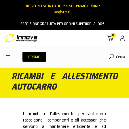
RICEVI UNO SCONTO DEL 5% SUL PRIMO ORDINE!
Registrati.
Email
SPEDIZIONE GRATUITA PER ORDINI SUPERIORI A 100€
0
Password
Cerca
PROMO
RICAMBI E ALLESTIMENTO
ACCEDI
AUTOCARRO
Hai dimenticato la password?
NESSUN ACCOUNT
CREA UN NUOVO ACCOUNT
I ricambi e l'allestimento per autocarro
Contattaci
raccolgono i componenti e gli accessori che
servono a mantenere efficiente e ad