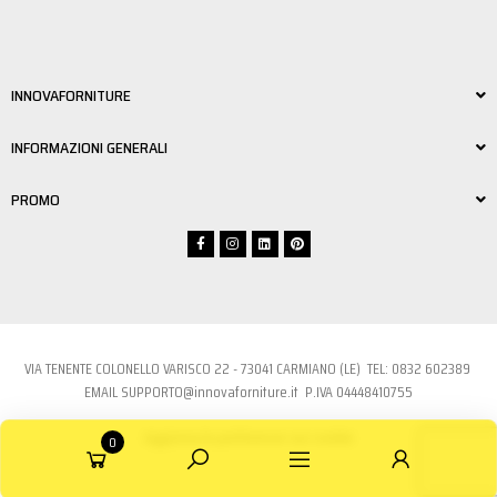
INNOVAFORNITURE
INFORMAZIONI GENERALI
PROMO
VIA TENENTE COLONELLO VARISCO 22 - 73041 CARMIANO (LE) TEL:
0832 6023
89
EMAIL
SUPPORTO@innovaforniture.it
P.IVA 04448410755
Aggiorna le preferenze sui cookie
0