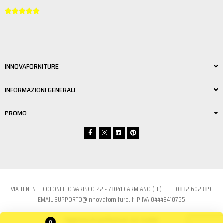





INNOVAFORNITURE
INFORMAZIONI GENERALI
PROMO
VIA TENENTE COLONELLO VARISCO 22 - 73041 CARMIANO (LE) TEL:
0832 6023
89
EMAIL
SUPPORTO@innovaforniture.it
P.IVA 04448410755
Aggiorna le preferenze sui cookie
0