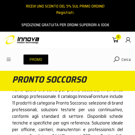
RICEVI UNO SCONTO DEL 5% SUL PRIMO ORDINE!
Registrati.
Email
SPEDIZIONE GRATUITA PER ORDINI SUPERIORI A 100€
0
Password
Cerca
PROMO
PRONTO SOCCORSO
ACCEDI
Tutto quello che serve per pronto soccorso, in un unico
Hai dimenticato la password?
catalogo professionale. Il catalogo InnovaForniture include
11 prodotti di categoria Pronto Soccorso: selezione di brand
NESSUN ACCOUNT
CREA UN NUOVO ACCOUNT
professionali, soluzioni testate per uso continuativo,
conformi agli standard di settore. Disponibili schede
tecniche e specifiche per ogni referenza. Soluzione ideale
Contattaci
per officine, cantieri, manutentori e professionisti del