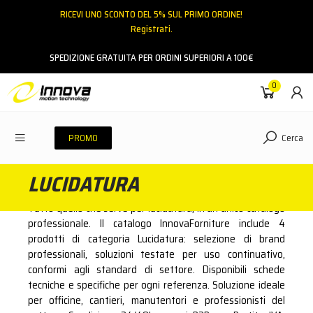
RICEVI UNO SCONTO DEL 5% SUL PRIMO ORDINE!
Registrati.
Email
SPEDIZIONE GRATUITA PER ORDINI SUPERIORI A 100€
0
Password
Cerca
PROMO
LUCIDATURA
ACCEDI
Tutto quello che serve per lucidatura, in un unico catalogo
Hai dimenticato la password?
professionale. Il catalogo InnovaForniture include 4
prodotti di categoria Lucidatura: selezione di brand
NESSUN ACCOUNT
CREA UN NUOVO ACCOUNT
professionali, soluzioni testate per uso continuativo,
conformi agli standard di settore. Disponibili schede
tecniche e specifiche per ogni referenza. Soluzione ideale
Contattaci
per officine, cantieri, manutentori e professionisti del