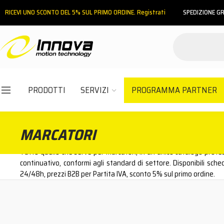
RICEVI UNO SCONTO DEL 5% SUL PRIMO ORDINE. Registrati
SPEDIZIONE GR
INDIETRO
HOME
PRODOTTI PER CARROZZERIA
MARCATORI
PRODOTTI
SERVIZI
PROGRAMMA PARTNER
Email
MARCATORI
Password
Tutto quello che serve per marcatori, in un unico catalogo profes
continuativo, conformi agli standard di settore. Disponibili sche
24/48h, prezzi B2B per Partita IVA, sconto 5% sul primo ordine.
ACCEDI
Hai dimenticato la password?