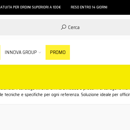
ATUITA PER ORDINI SUPERIORI A 100€
RESO ENTRO 14 GIORNI
Cerca
INNOVA GROUP
PROMO
sionale. Il catalogo InnovaForniture include 3 prodotti di categoria Marc
de tecniche e specifiche per ogni referenza. Soluzione ideale per offici