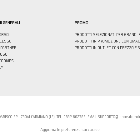
I GENERALI
PROMO
ORSO
PRODOTTI SELEZIONATI PER GRANDI 
ECESSO
PRODOTTI IN PROMOZIONE CON OMAG
PARTNER
PRODOTTI IN OUTLET CON PREZZO FI
'USO
 COOKIES
CY
VARISCO 22 - 73041 CARMIANO (LE) TEL:
0832 6023
89 EMAIL
SUPPORTO@innovafornitu
Aggiorna le preferenze sui cookie