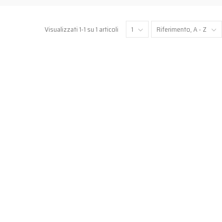
Visualizzati 1-1 su 1 articoli
1
Riferimento, A - Z