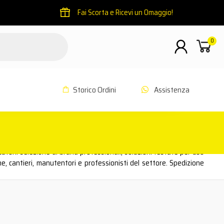
Fai Scorta e Ricevi un Omaggio!
0
Storico Ordini
Assistenza
atori: selezione di brand professionali, soluzioni testate per uso
ne, cantieri, manutentori e professionisti del settore. Spedizione