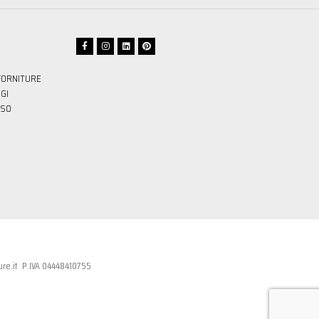
FORNITURE
GI
SSO
re.it
P.IVA 04448410755