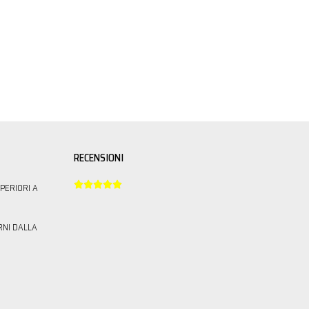
RECENSIONI





PERIORI A
RNI DALLA