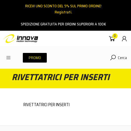
RICEVI UNO SCONTO DEL 5% SUL PRIMO ORDINE!
Registrati.
Email
SPEDIZIONE GRATUITA PER ORDINI SUPERIORI A 100€
0
Password
Cerca
PROMO
RIVETTATRICI PER INSERTI
ACCEDI
Hai dimenticato la password?
NESSUN ACCOUNT
CREA UN NUOVO ACCOUNT
RIVETTATRICI PER INSERTI
Contattaci