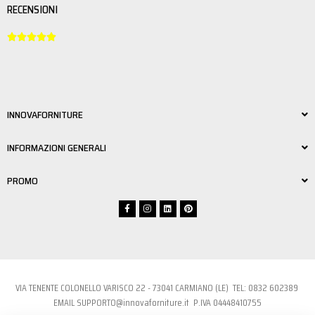
RECENSIONI





INNOVAFORNITURE
INFORMAZIONI GENERALI
PROMO
VIA TENENTE COLONELLO VARISCO 22 - 73041 CARMIANO (LE) TEL:
0832 6023
89
EMAIL
SUPPORTO@innovaforniture.it
P.IVA 04448410755