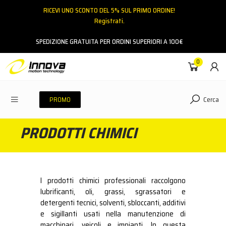
RICEVI UNO SCONTO DEL 5% SUL PRIMO ORDINE!
Registrati.
Email
SPEDIZIONE GRATUITA PER ORDINI SUPERIORI A 100€
0
Password
Cerca
PROMO
PRODOTTI CHIMICI
ACCEDI
Hai dimenticato la password?
NESSUN ACCOUNT
CREA UN NUOVO ACCOUNT
I prodotti chimici professionali raccolgono
lubrificanti, oli, grassi, sgrassatori e
detergenti tecnici, solventi, sbloccanti, additivi
Contattaci
e sigillanti usati nella manutenzione di
macchinari, veicoli e impianti. In questa