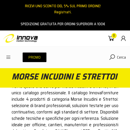
RICEVI UNO SCONTO DEL 5% SUL PRIMO ORDINE!
Registrati.
Email
SPEDIZIONE GRATUITA PER ORDINI SUPERIORI A 100€
0
Password
Cerca
PROMO
MORSE INCUDINI E STRETTOI
ACCEDI
Tutto quello che serve per morse incudini e strettoi, in un
Hai dimenticato la password?
unico catalogo professionale. Il catalogo InnovaForniture
include 4 prodotti di categoria Morse Incudini e Strettoi:
NESSUN ACCOUNT
CREA UN NUOVO ACCOUNT
selezione di brand professionali, soluzioni testate per uso
continuativo, conformi agli standard di settore. Disponibili
schede tecniche e specifiche per ogni referenza. Soluzione
Contattaci
ideale per officine, cantieri, manutentori e professionisti