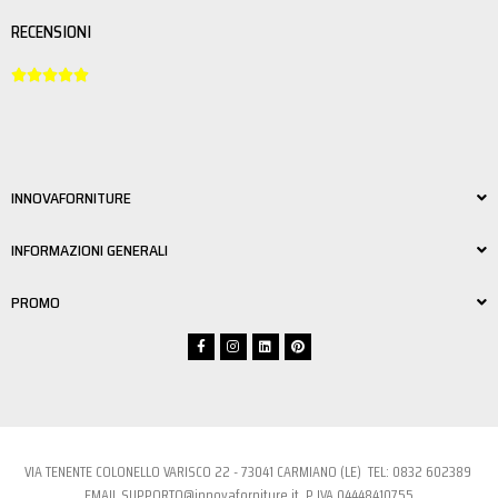
RECENSIONI





INNOVAFORNITURE
INFORMAZIONI GENERALI
PROMO
VIA TENENTE COLONELLO VARISCO 22 - 73041 CARMIANO (LE) TEL:
0832 6023
89
EMAIL
SUPPORTO@innovaforniture.it
P.IVA 04448410755