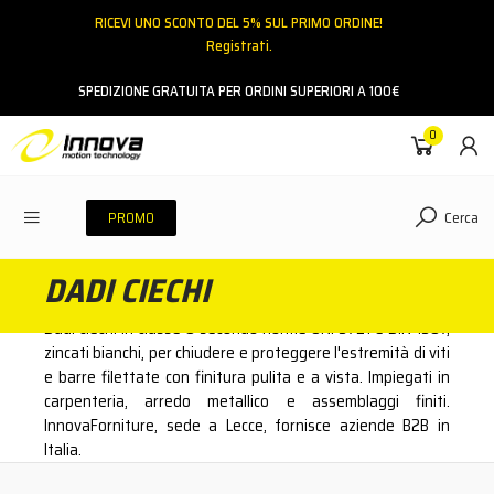
RICEVI UNO SCONTO DEL 5% SUL PRIMO ORDINE!
Registrati.
Email
SPEDIZIONE GRATUITA PER ORDINI SUPERIORI A 100€
0
Password
Cerca
PROMO
DADI CIECHI
ACCEDI
Dadi ciechi in classe 8 secondo norme UNI 5721 e DIN 1587,
Hai dimenticato la password?
zincati bianchi, per chiudere e proteggere l'estremità di viti
e barre filettate con finitura pulita e a vista. Impiegati in
NESSUN ACCOUNT
CREA UN NUOVO ACCOUNT
carpenteria, arredo metallico e assemblaggi finiti.
InnovaForniture, sede a Lecce, fornisce aziende B2B in
Italia.
Contattaci