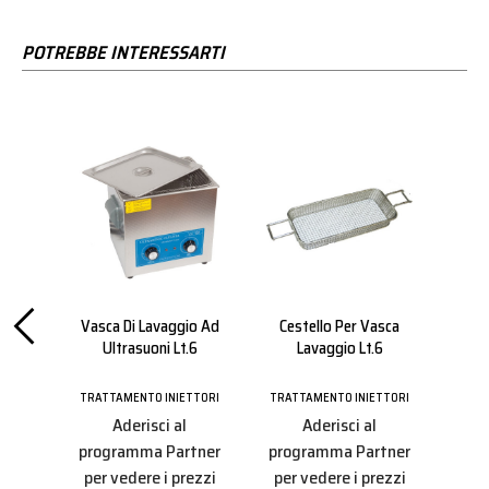
POTREBBE INTERESSARTI
ori
Vasca Di Lavaggio Ad
Cestello Per Vasca
Gpl
l E
Ultrasuoni Lt.6
Lavaggio Lt.6
Pr
50
TRATTAMENTO INIETTORI
TRATTAMENTO INIETTORI
TRAT
TTORI
Aderisci al
Aderisci al
programma Partner
programma Partner
pro
tner
per vedere i prezzi
per vedere i prezzi
per