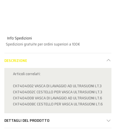
ezzi
Info Spedizioni
Spedizioni gratuite per ordini superiori a 100€
DESCRIZIONE
Articoli correlati:
CH7404002 VASCA DI LAVAGGIO AD ULTRASUONI LT.3
CH7404002C CESTELLO PER VASCA ULTRASUONI LT.3
CH7404008 VASCA DI LAVAGGIO AD ULTRASUONI LT.6
CH7404008C CESTELLO PER VASCA ULTRASUONI LT.6
DETTAGLI DEL PRODOTTO