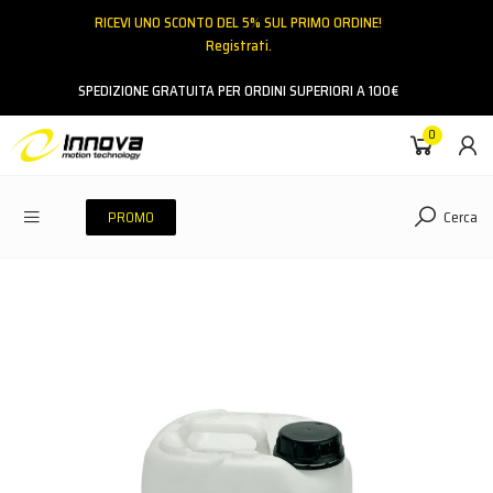
RICEVI UNO SCONTO DEL 5% SUL PRIMO ORDINE!
Registrati.
Email
SPEDIZIONE GRATUITA PER ORDINI SUPERIORI A 100€
0
Password
Cerca
PROMO
ACCEDI
Hai dimenticato la password?
NESSUN ACCOUNT
CREA UN NUOVO ACCOUNT
Contattaci