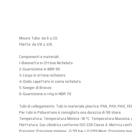
Misure Tubo: da 6 a 23;
Filetto: da 1/8 a 3/8.
Componenti e materiali
1-Baionetta in Ottone Nichelato
2-Guarnizione in NBR 90
3-Corpo in ottone nichelato
4-Dado capettato in zama nichelata
5-Seeger di Bronzo
6-Guarnizione o-ring in NBR 70
Tubi di collegamento: Tubi in materiale plastico: PA6, PA11, PA12, FEP
Per tubi in Poliuretano é consigliata una durezza di 98 shore.
Temperatura: Temperatura Minima -18 °C. Temperatura Massima 
Filettatura: Gas cilindrica conforme ISO 228 Classe A. Metrica con
Pressioni: Pressione minima: -0.99 bar (-0.099 Mpa). Pressione mas