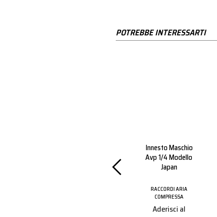
POTREBBE INTERESSARTI
co A
Innesto Maschio
Innesto Maschio
Con Dado
Avp 1/4 Modello
Avp 1/4 Modello
ato
Italia
Japan
 ARIA
RACCORDI ARIA
RACCORDI ARIA
ESSA
COMPRESSA
COMPRESSA
i al
Aderisci al
Aderisci al
amma
programma
programma
r per
Partner per
Partner per
 prezzi
vedere i prezzi
vedere i prezzi