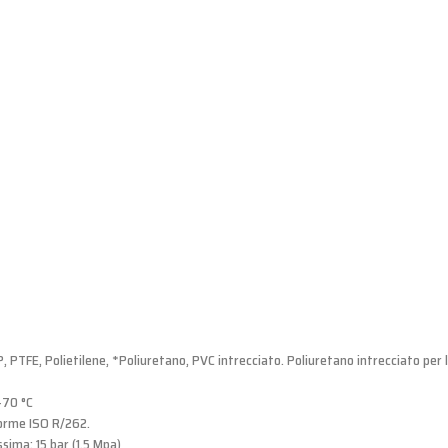
, PTFE, Polietilene, *Poliuretano, PVC intrecciato. Poliuretano intrecciato per l
+70 °C
forme ISO R/262.
sima: 15 bar (1.5 Mpa)