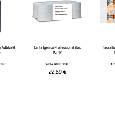
Spalmato
Guanti Nitrile Nero Con Palmo
Guanto 
Rivestito
S
GUANTI
0,49 €