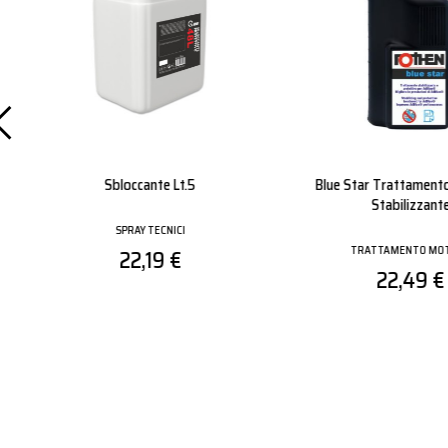
Tassello Mq-S 8 Nylon C/vite
Pallet Big Guanto 
Tsp Mm 8x40
Nitrile
TASSELLI ED ANCORANTI
GUANTI
0,18 €
0,39 €