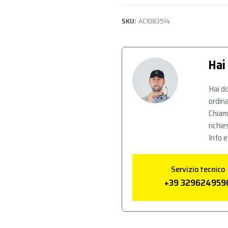
SKU:
AC1083514
Hai
Hai do
ordina
Chiam
richie
Info e
Servizio tecnico
+39 329624959