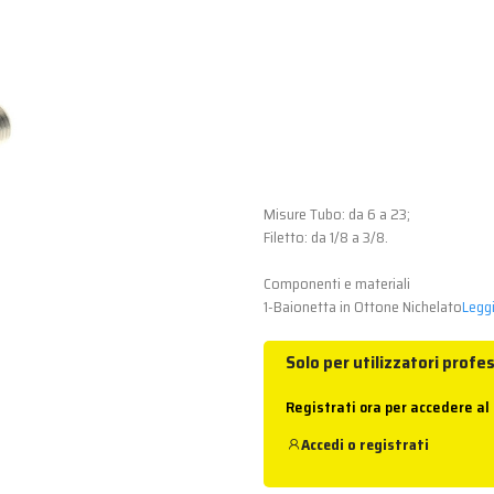
Misure Tubo: da 6 a 23;
Filetto: da 1/8 a 3/8.
Componenti e materiali
1-Baionetta in Ottone Nichelato
Leggi
Solo per utilizzatori profes
Registrati ora per accedere al
Accedi
o
registrati