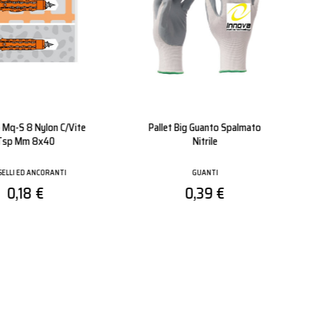
Nbr Grigio Poliestere
Mixer
palmato Nitrile
TASSELLI ED ANCORANTI
GUANTI
0,60 €
0,59 €