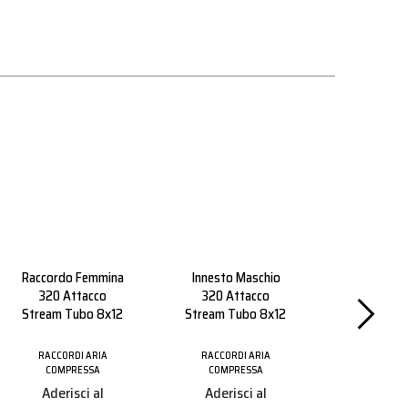
Raccordo Femmina
Innesto Maschio
320 Attacco
320 Attacco
Stream Tubo 8x12
Stream Tubo 8x12
Innesto R
Baione
RACCORDI ARIA
RACCORDI ARIA
COMPRESSA
COMPRESSA
Aderisci al
Aderisci al
RACCORDI
COMPRE
programma
programma
Aderisc
Partner per
Partner per
progr
vedere i prezzi
vedere i prezzi