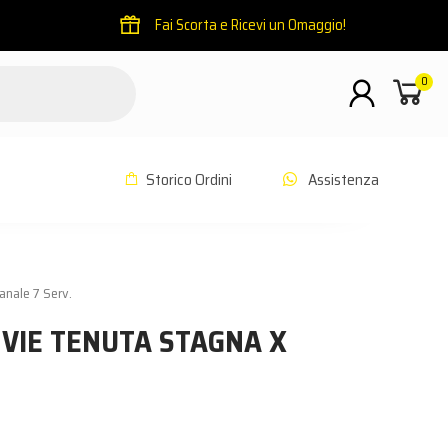
Fai Scorta e Ricevi un Omaggio!
0
Storico Ordini
Assistenza
anale 7 Serv.
 VIE TENUTA STAGNA X