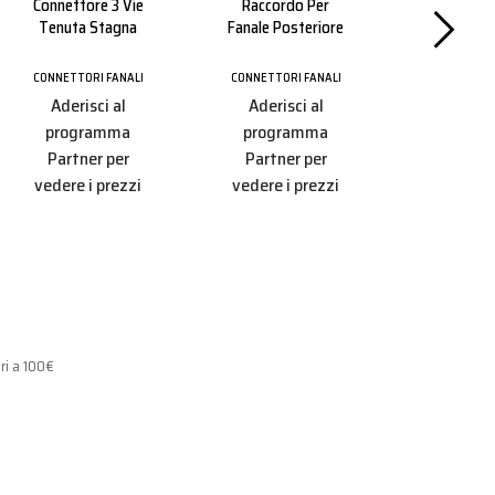
Connettore 3 Vie
Raccordo Per
Connettor
Tenuta Stagna
Fanale Posteriore
Tenuta Sta
Fanale 
CONNETTORI FANALI
CONNETTORI FANALI
CONNETTORI
Aderisci al
Aderisci al
Aderisc
programma
programma
progr
Partner per
Partner per
Partner
vedere i prezzi
vedere i prezzi
vedere i 
ri a 100€