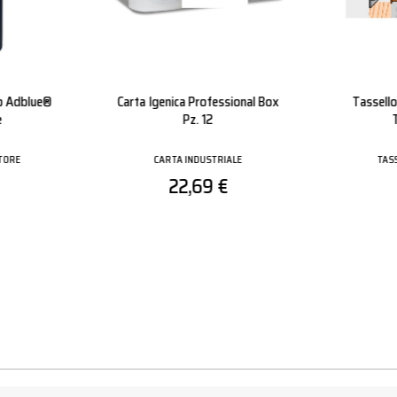
Spalmato
Guanti Nitrile Nero Con Palmo
Guanto 
Rivestito
S
GUANTI
0,49 €