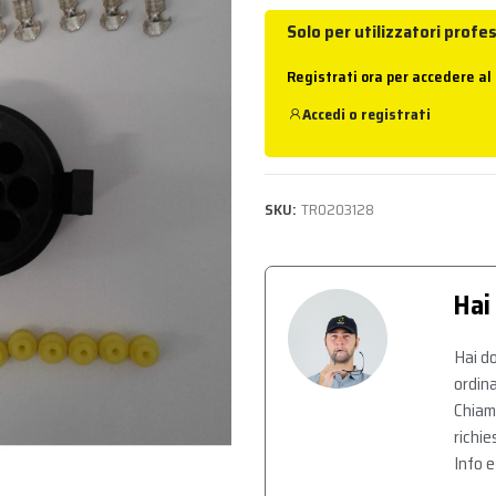
Solo per utilizzatori profes
Registrati ora per accedere al
Accedi
o
registrati
SKU:
TR0203128
Hai
Hai do
ordina
Chiam
richie
Info e