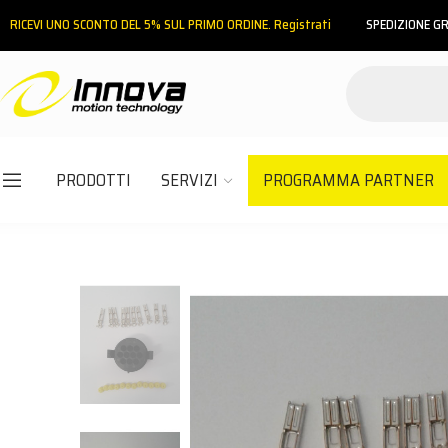
RICEVI UNO SCONTO DEL 5% SUL PRIMO ORDINE. Registrati
SPEDIZIONE GR
PRODOTTI
SERVIZI
PROGRAMMA PARTNER
Email
Password
ACCEDI
Hai dimenticato la password?