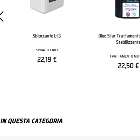
Tassello Mq-S 8 Nylon C/vite
Pallet Big Guanto 
Tsp Mm 8x40
Nitrile
TASSELLI ED ANCORANTI
GUANTI
0,18 €
0,39 €
IN QUESTA CATEGORIA