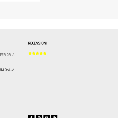
RECENSIONI





PERIORI A
RNI DALLA