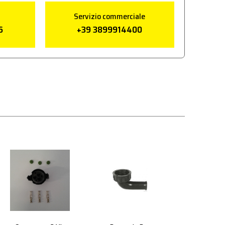
Servizio commerciale
6
+39 3899914400