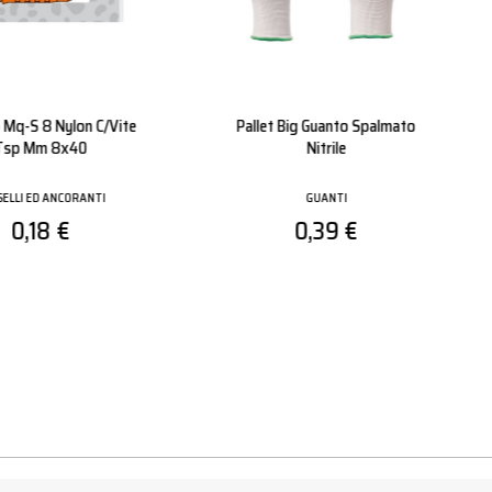
Nbr Grigio Poliestere
Mixer
palmato Nitrile
TASSELLI ED ANCORANTI
GUANTI
0,60 €
0,59 €