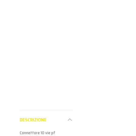
Raccordo Per
Connettore 7 Vie
Connetto
Fanale Posteriore
Tenuta Stagna Per
Segn. In
Fanale Post.
Aspo
CONNETTORI FANALI
CONNETTORI FANALI
CONNETTORI
Aderisci al
Aderisci al
Aderisc
programma
programma
progr
Partner per
Partner per
Partne
vedere i prezzi
vedere i prezzi
vedere i
DESCRIZIONE
Connettore 10 vie pf