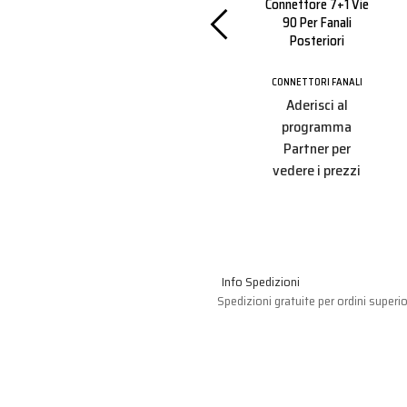
re Per
Connettore 7 Vie
Connettore 7+1 Vie
g. Led
90° Per Fanale
90 Per Fanali
ck
Posteriore
Posteriori
 FANALI
CONNETTORI FANALI
CONNETTORI FANALI
i al
Aderisci al
Aderisci al
amma
programma
programma
r per
Partner per
Partner per
 prezzi
vedere i prezzi
vedere i prezzi
Info Spedizioni
Spedizioni gratuite per ordini superio