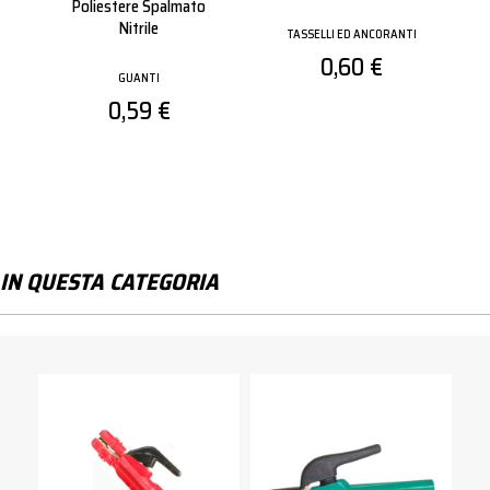
ato
115x1.0 Ferro/inox
TASSELLI ED ANCORANTI
MOLE DA TAGLIO E DA SBAVO
0,60 €
0,89 €
IN QUESTA CATEGORIA