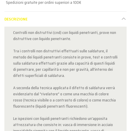
Spedizioni gratuite per ordini superiori a 100€
DESCRIZIONE
Controlli non distruttivi (cnd) con liquidi penetranti, prove non
distruttive con liquido penetrante.
Tra i controlli non distruttivi effettuati sulle saldature, il
metodo dei liquidi penetranti consiste in prove, test e controlli
sulla saldatura effettuati grazie alla capacità di questi liquidi
di penetrare, per capillarità e non per gravità, all'interno dei
difetti superficiali di saldatura.
A seconda della tecnica applicata il difetto di saldatura verrà
evidenziato dal "rivelatore" o come una macchia di colore
rosso (tecnica visibile o a contrasto di colore) o come macchia
fluorescente (liquidi penetranti fluorescenti).
Le ispezioni con liquidi penetranti richiedono un'apposita
attrezzatura che consiste in: vasca di immersione in acciaio
inossidabile riempita con il liquido penetrante, vasca di