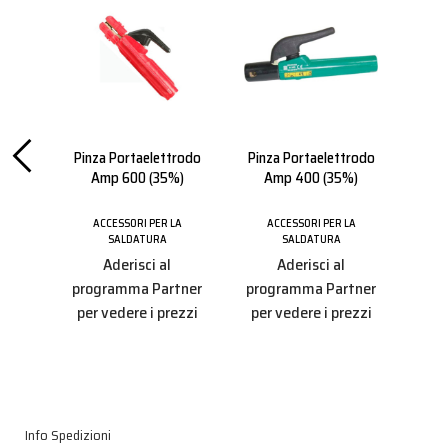
trodo
Pinza Portaelettrodo
Pinza Portaelettrodo
Mo
%)
Amp 600 (35%)
Amp 400 (35%)
Ma
LA
ACCESSORI PER LA
ACCESSORI PER LA
SALDATURA
SALDATURA
A
Aderisci al
Aderisci al
tner
programma Partner
programma Partner
pro
ezzi
per vedere i prezzi
per vedere i prezzi
per
Info Spedizioni