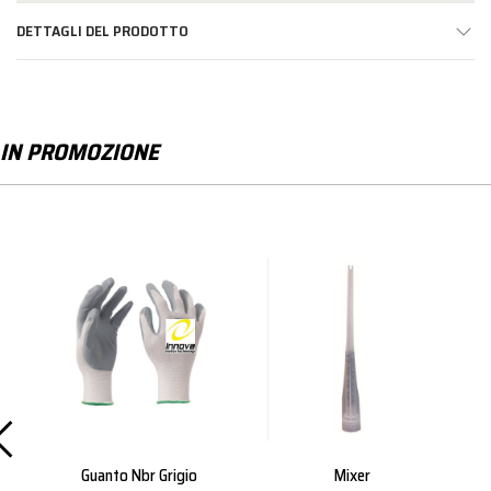
DETTAGLI DEL PRODOTTO
IN PROMOZIONE
io
Mixer
Mola Da Taglio T41