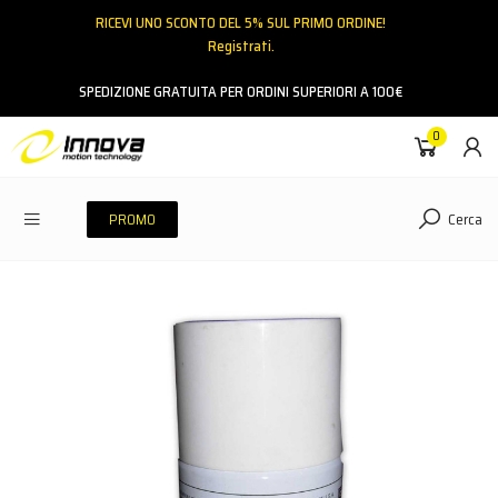
RICEVI UNO SCONTO DEL 5% SUL PRIMO ORDINE!
Registrati.
Email
SPEDIZIONE GRATUITA PER ORDINI SUPERIORI A 100€
0
Password
Cerca
PROMO
ACCEDI
Hai dimenticato la password?
NESSUN ACCOUNT
CREA UN NUOVO ACCOUNT
Contattaci