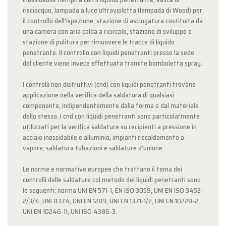
risciacquo, lampada a luce ultravioletta (lampada di Wood) per
il controllo dell'ispezione, stazione di asciugatura costituita da
una camera con aria calda a ricircolo, stazione di sviluppo e
stazione di pulitura per rimuovere le tracce di liquido
penetrante. Il controllo con liquidi penetranti presso la sede
del cliente viene invece effettuata tramite bomboletta spray.
I controlli non distruttivi (cnd) con liquidi penetranti trovano
applicazione nella verifica della saldatura di qualsiasi
componente, indipendentemente dalla forma o dal materiale
dello stesso. I cnd con liquidi penetranti sono particolarmente
utilizzati per la verifica saldature su recipienti a pressione in
acciaio inossidabile e alluminio, impianti riscaldamento a
vapore, saldatura tubazioni e saldature d'unione.
Le norme e normative europee che trattano il tema dei
controlli delle saldature col metodo dei liquidi penetranti sono
le seguenti: norma UNI EN 571-1, EN ISO 3059, UNI EN ISO 3452-
2/3/4, UNI 8374, UNI EN 1289, UNI EN 1371-1/2, UNI EN 10228-2,
UNI EN 10246-11, UNI ISO 4386-3.