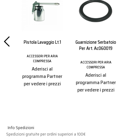
Pistola Lavaggio Lt.1
Guarnizione Serbatoio
Pres
/4 0-
Per Art. Ac060019
C
ACCESSORI PER ARIA
COMPRESSA
ACCESSORI PER ARIA
AC
COMPRESSA
Aderisci al
RIA
Aderisci al
programma Partner
programma Partner
pro
per vedere i prezzi
tner
per vedere i prezzi
per
ezzi
Info Spedizioni
Spedizioni gratuite per ordini superiori a 100€