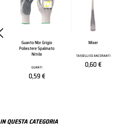
Guanto Nbr Grigio
Mixer
Mola 
Poliestere Spalmato
115x
Nitrile
TASSELLI ED ANCORANTI
MOLE DA 
0,60 €
GUANTI
0,59 €
IN QUESTA CATEGORIA