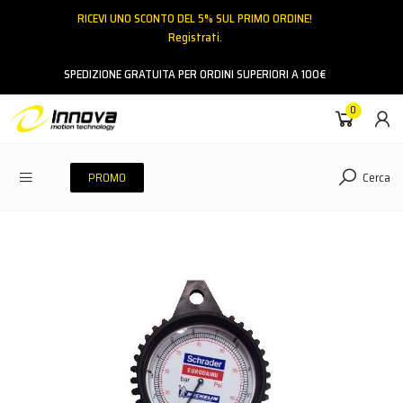
RICEVI UNO SCONTO DEL 5% SUL PRIMO ORDINE!
Registrati.
Email
SPEDIZIONE GRATUITA PER ORDINI SUPERIORI A 100€
0
Password
Cerca
PROMO
ACCEDI
Hai dimenticato la password?
NESSUN ACCOUNT
CREA UN NUOVO ACCOUNT
Contattaci