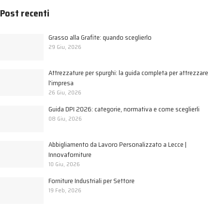
Post recenti
Grasso alla Grafite: quando sceglierlo
29 Giu, 2026
Attrezzature per spurghi: la guida completa per attrezzare
l'impresa
26 Giu, 2026
Guida DPI 2026: categorie, normativa e come sceglierli
08 Giu, 2026
Abbigliamento da Lavoro Personalizzato a Lecce |
Innovaforniture
10 Giu, 2026
Forniture Industriali per Settore
19 Feb, 2026