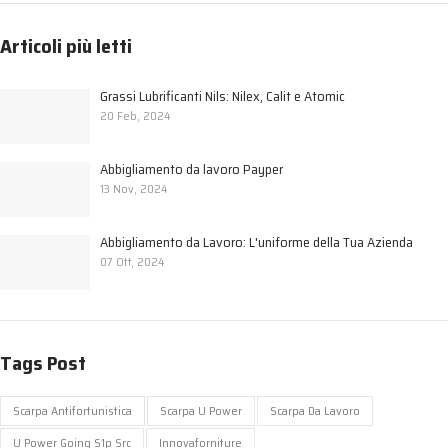
Articoli più letti
Grassi Lubrificanti Nils: Nilex, Calit e Atomic
20 Feb, 2024
Abbigliamento da lavoro Payper
13 Nov, 2024
Abbigliamento da Lavoro: L'uniforme della Tua Azienda
07 Ott, 2024
Tags Post
Scarpa Antifortunistica
Scarpa U Power
Scarpa Da Lavoro
U Power Going S1p Src
Innovaforniture