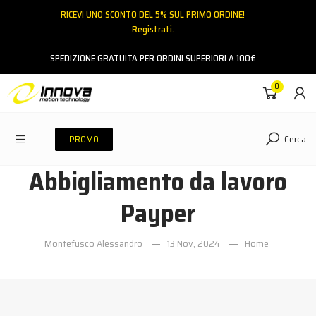
RICEVI UNO SCONTO DEL 5% SUL PRIMO ORDINE!
Registrati.
Email
SPEDIZIONE GRATUITA PER ORDINI SUPERIORI A 100€
0
Password
Cerca
PROMO
Abbigliamento da lavoro
ACCEDI
Payper
Hai dimenticato la password?
Montefusco Alessandro
13 Nov, 2024
Home
NESSUN ACCOUNT
CREA UN NUOVO ACCOUNT
Contattaci