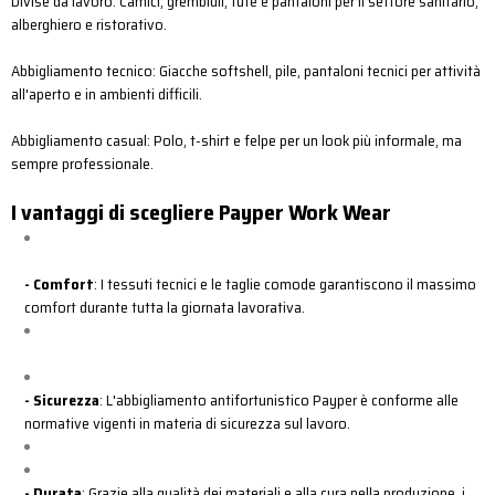
Divise da lavoro: Camici, grembiuli, tute e pantaloni per il settore sanitario,
alberghiero e ristorativo.
Abbigliamento tecnico: Giacche softshell, pile, pantaloni tecnici per attività
all'aperto e in ambienti difficili.
Abbigliamento casual: Polo, t-shirt e felpe per un look più informale, ma
sempre professionale.
I vantaggi di scegliere Payper Work Wear
- Comfort
: I tessuti tecnici e le taglie comode garantiscono il massimo
comfort durante tutta la giornata lavorativa.
- Sicurezza
: L'abbigliamento antifortunistico Payper è conforme alle
normative vigenti in materia di sicurezza sul lavoro.
- Durata
: Grazie alla qualità dei materiali e alla cura nella produzione, i