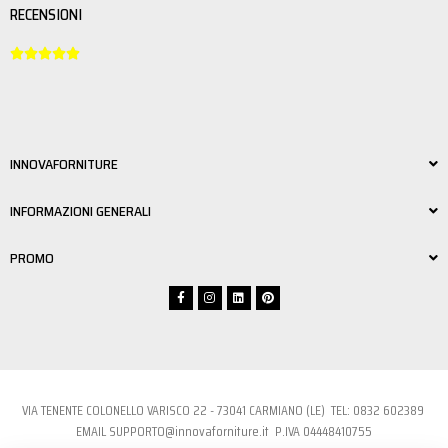
RECENSIONI





INNOVAFORNITURE
INFORMAZIONI GENERALI
PROMO
VIA TENENTE COLONELLO VARISCO 22 - 73041 CARMIANO (LE) TEL:
0832 6023
89
EMAIL
SUPPORTO@innovaforniture.it
P.IVA 04448410755