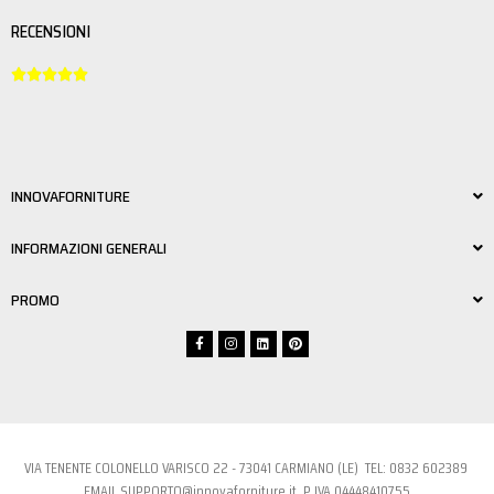
RECENSIONI





INNOVAFORNITURE
INFORMAZIONI GENERALI
PROMO
VIA TENENTE COLONELLO VARISCO 22 - 73041 CARMIANO (LE) TEL:
0832 6023
89
EMAIL
SUPPORTO@innovaforniture.it
P.IVA 04448410755