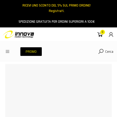
RICEVI UNO SCONTO DEL 5% SUL PRIMO ORDINE!
Registrati.
Email
SPEDIZIONE GRATUITA PER ORDINI SUPERIORI A 100€
0
Password
Cerca
PROMO
ACCEDI
Hai dimenticato la password?
NESSUN ACCOUNT
CREA UN NUOVO ACCOUNT
Contattaci