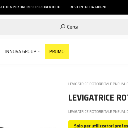
ATUITA PER ORDINI SUPERIORI A 100€
RESO ENTRO 14 GIORNI
Cerca
INNOVA GROUP
PROMO
LEVIGATRICE ROTORBITALE PNEUM. 
LEVIGATRICE RO
LEVIGATRICE ROTORBITALE PNEUM. 
Solo per utilizzatori profes