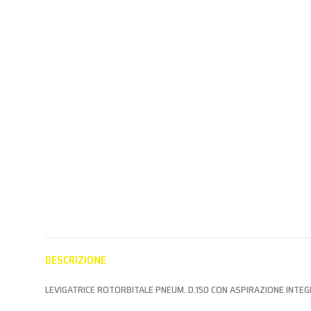
16-40mm Tipo 90
UTENSILI
PNEUMA
UTENSILI VARI
PNEUMATICI
Aderisc
UTENSILI VARI
PNEUMATICI
Aderisci al
progr
Aderisci al
programma
Partne
programma
Partner per
vedere i
Partner per
vedere i prezzi
vedere i prezzi
DESCRIZIONE
LEVIGATRICE ROTORBITALE PNEUM. D.150 CON ASPIRAZIONE INTE