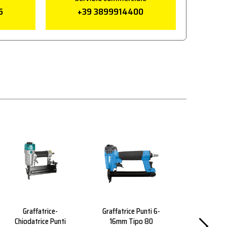
6
+39 3899914400
Graffatrice-
Graffatrice Punti 6-
Graffe 
Chiodatrice Punti
16mm Tipo 80