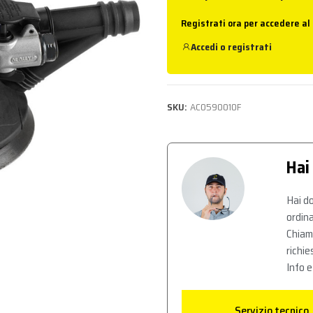
Registrati ora per accedere al
Accedi
o
registrati
SKU:
AC0590010F
Hai
Hai do
ordina
Chiam
richie
Info e
Servizio tecnico