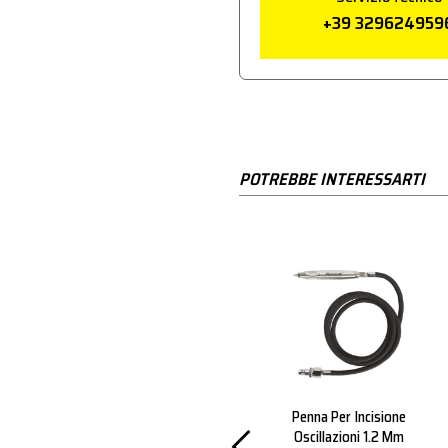
+39 329624959
POTREBBE INTERESSARTI
80/06
Graffe 80/16
Penna Per Incisione
Oscillazioni 1.2 Mm