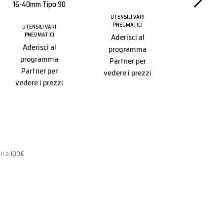
16-40mm Tipo 90
UTENSILI
PNEUMA
UTENSILI VARI
PNEUMATICI
Aderisc
UTENSILI VARI
PNEUMATICI
Aderisci al
progr
Aderisci al
programma
Partner
programma
Partner per
vedere i 
Partner per
vedere i prezzi
vedere i prezzi
ri a 100€