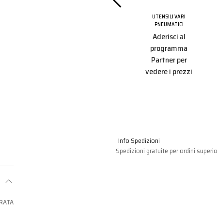
 VARI
UTENSILI VARI
TICI
PNEUMATICI
UTENSILI VARI
PNEUMATICI
i al
Aderisci al
Aderisci al
amma
programma
programma
r per
Partner per
Partner per
 prezzi
vedere i prezzi
vedere i prezzi
Info Spedizioni
Spedizioni gratuite per ordini superio
GRATA