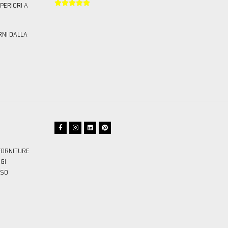





PERIORI A
RNI DALLA
FORNITURE
GI
SSO