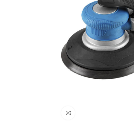
NESSUN ACCOUNT
CREA UN NUOVO ACCOUNT
Contattaci
Clicca per ingrandire