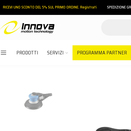
RICEVI UNO SCONTO DEL 5% SUL PRIMO ORDINE. Registrati
SPEDIZIONE GR
PRODOTTI
SERVIZI
PROGRAMMA PARTNER
Email
Password
ACCEDI
Hai dimenticato la password?