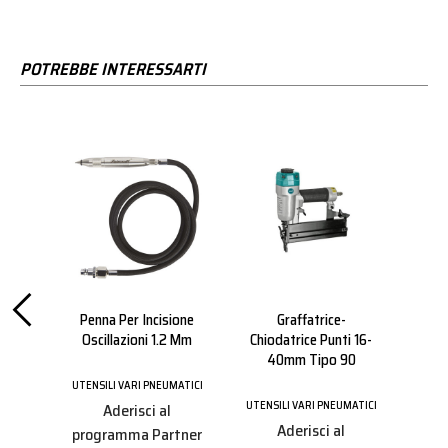
POTREBBE INTERESSARTI
6
Penna Per Incisione
Graffatrice-
Oscillazioni 1.2 Mm
Chiodatrice Punti 16-
Rot
40mm Tipo 90
MATICI
UTENSILI VARI PNEUMATICI
UTENSILI VARI PNEUMATICI
UTENS
Aderisci al
tner
Aderisci al
programma Partner
ezzi