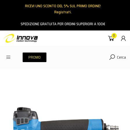
RICEVI UNO SCONTO DEL 5% SUL PRIMO ORDINE!
Registrati.
Email
SPEDIZIONE GRATUITA PER ORDINI SUPERIORI A 100€
0
Password
Cerca
PROMO
ACCEDI
Hai dimenticato la password?
NESSUN ACCOUNT
CREA UN NUOVO ACCOUNT
Contattaci