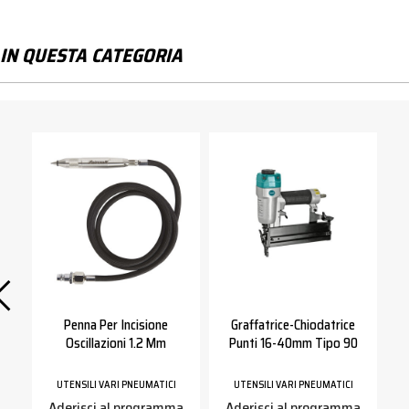
IN QUESTA CATEGORIA
Penna Per Incisione
Graffatrice-Chiodatrice
Oscillazioni 1.2 Mm
Punti 16-40mm Tipo 90
UTENSILI VARI PNEUMATICI
UTENSILI VARI PNEUMATICI
a
Aderisci al programma
Aderisci al programma