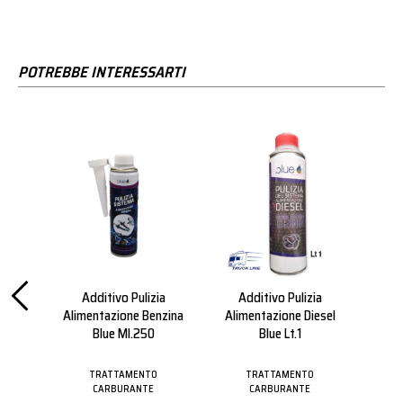
POTREBBE INTERESSARTI
ia
Additivo Pulizia
Additivo Pulizia
Rimu
esel
Alimentazione Benzina
Alimentazione Diesel
E 
Blue Ml.250
Blue Lt.1
O
TRATTAMENTO
TRATTAMENTO
CARBURANTE
CARBURANTE