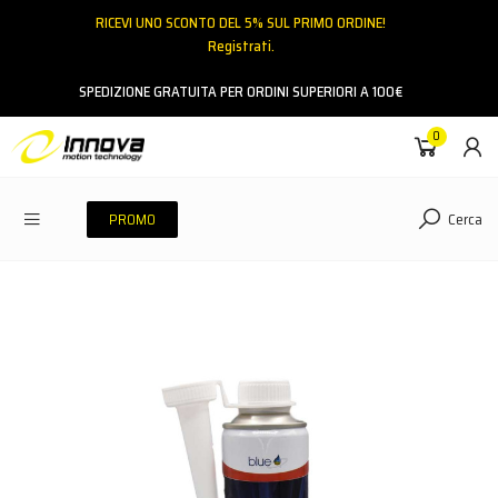
RICEVI UNO SCONTO DEL 5% SUL PRIMO ORDINE!
Registrati.
Email
SPEDIZIONE GRATUITA PER ORDINI SUPERIORI A 100€
0
Password
Cerca
PROMO
ACCEDI
Hai dimenticato la password?
NESSUN ACCOUNT
CREA UN NUOVO ACCOUNT
Contattaci