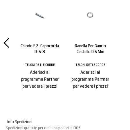
 Per
Chiodo F.z. Capocorda
Ranella Per Gancio
Nast
D.8
D. 6-8
Cestello D.6 Mm
La
RDE
TELONI RETI E CORDE
TELONI RETI E CORDE
TE
Aderisci al
Aderisci al
tner
programma Partner
programma Partner
ezzi
per vedere i prezzi
per vedere i prezzi
Info Spedizioni
Spedizioni gratuite per ordini superiori a 100€