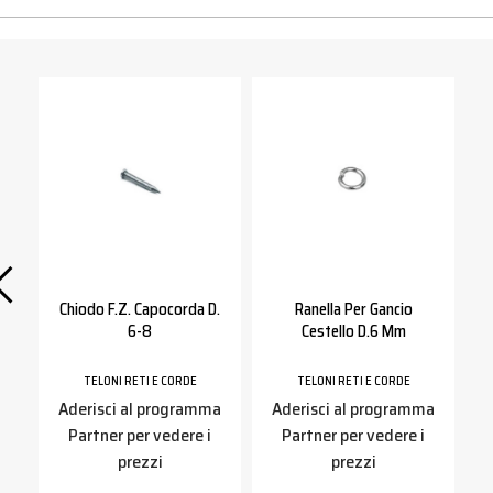
Chiodo F.z. Capocorda D.
Ranella Per Gancio
6-8
Cestello D.6 Mm
TELONI RETI E CORDE
TELONI RETI E CORDE
a
Aderisci al programma
Aderisci al programma
Partner per vedere i
Partner per vedere i
prezzi
prezzi