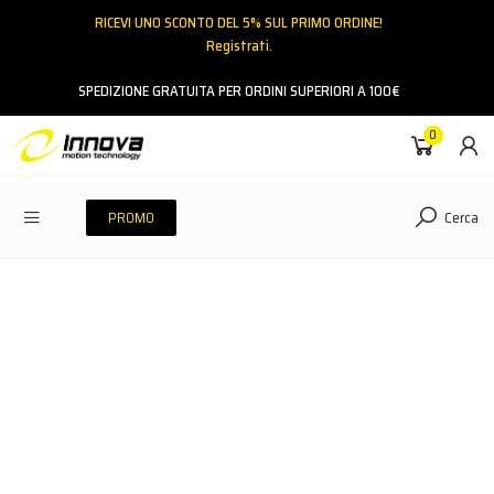
RICEVI UNO SCONTO DEL 5% SUL PRIMO ORDINE!
Registrati.
Email
SPEDIZIONE GRATUITA PER ORDINI SUPERIORI A 100€
0
Password
Cerca
PROMO
ACCEDI
Hai dimenticato la password?
NESSUN ACCOUNT
CREA UN NUOVO ACCOUNT
Contattaci