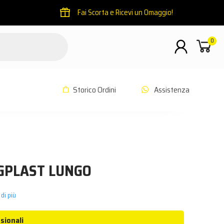
Fai Scorta e Ricevi un Omaggio!
0
Storico Ordini
Assistenza
GPLAST LUNGO
di più
sionali