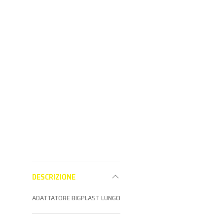
Vuoto Con Valvola
SUPPORTI PER CARTELLI
SUPPORTI PER
SUPPORTI PER CARTELLI
Aderisci al
Aderisc
Aderisci al
programma
progr
programma
Partner per
Partne
Partner per
vedere i prezzi
vedere i
vedere i prezzi
DESCRIZIONE
ADATTATORE BIGPLAST LUNGO