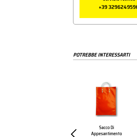
+39 329624959
POTREBBE INTERESSARTI
r Palo
Staffa Semplice Per
Sacco Di
8
Palo D.48 Mm
Appesantimento