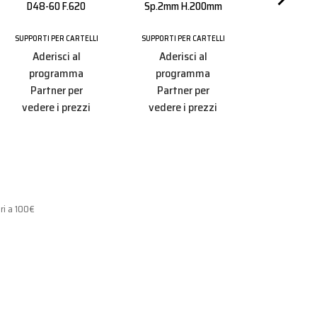
D48-60 F.620
Sp.2mm H.200mm
SUPPORTI PER
SUPPORTI PER CARTELLI
SUPPORTI PER CARTELLI
Aderisc
Aderisci al
Aderisci al
progr
programma
programma
Partner
Partner per
Partner per
vedere i 
vedere i prezzi
vedere i prezzi
ri a 100€