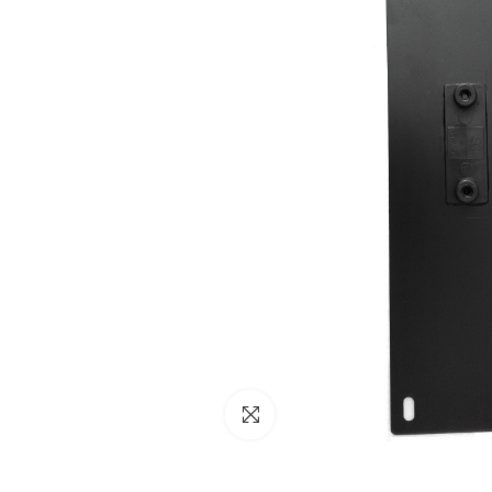
NESSUN ACCOUNT
CREA UN NUOVO ACCOUNT
Contattaci
Clicca per ingrandire