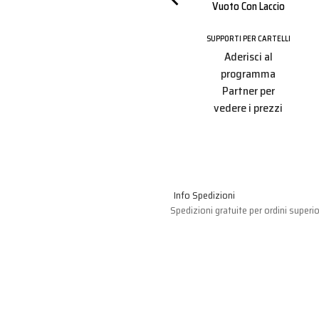
Vuoto Con Laccio
 CARTELLI
SUPPORTI PER CARTELLI
SUPPORTI PER CARTELLI
i al
Aderisci al
Aderisci al
amma
programma
programma
r per
Partner per
Partner per
 prezzi
vedere i prezzi
vedere i prezzi
Info Spedizioni
Spedizioni gratuite per ordini superio