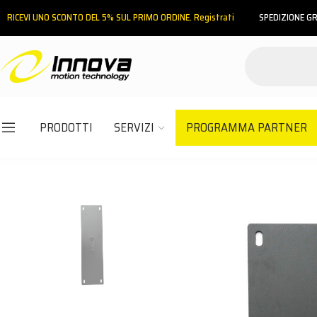
RICEVI UNO SCONTO DEL 5% SUL PRIMO ORDINE. Registrati
SPEDIZIONE GR
PRODOTTI
SERVIZI
PROGRAMMA PARTNER
Email
Password
ACCEDI
Hai dimenticato la password?