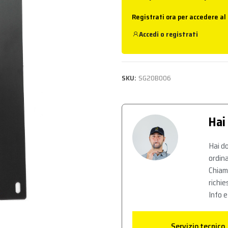
Registrati ora per accedere al
Accedi
o
registrati
SKU:
SG20B006
Hai
Hai do
ordina
Chiam
richie
Info e
Servizio tecnico