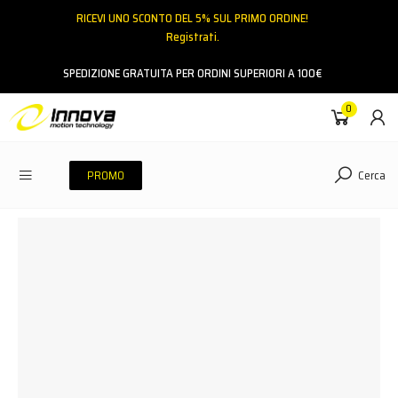
RICEVI UNO SCONTO DEL 5% SUL PRIMO ORDINE!
Registrati.
Email
SPEDIZIONE GRATUITA PER ORDINI SUPERIORI A 100€
0
Password
Cerca
PROMO
ACCEDI
Hai dimenticato la password?
NESSUN ACCOUNT
CREA UN NUOVO ACCOUNT
Contattaci