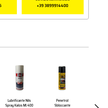
6
+39 3899914400
Lubrificante Nils
Penetrol
Grasso A
Spray Kalos Ml.400
Sbloccante
Penetrant