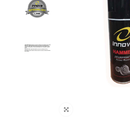
NESSUN ACCOUNT
CREA UN NUOVO ACCOUNT
Contattaci
Clicca per ingrandire