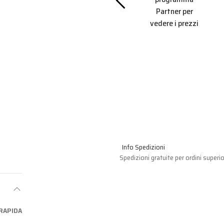
Partner per
Partner per
vedere i prezzi
CNICI
vedere i prezzi
i al
amma
r per
 prezzi
Info Spedizioni
Spedizioni gratuite per ordini superio
RAPIDA