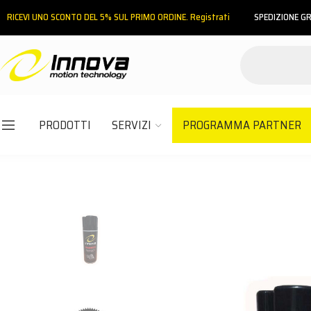
RICEVI UNO SCONTO DEL 5% SUL PRIMO ORDINE. Registrati
SPEDIZIONE GR
PRODOTTI
SERVIZI
PROGRAMMA PARTNER
Email
Password
ACCEDI
Hai dimenticato la password?