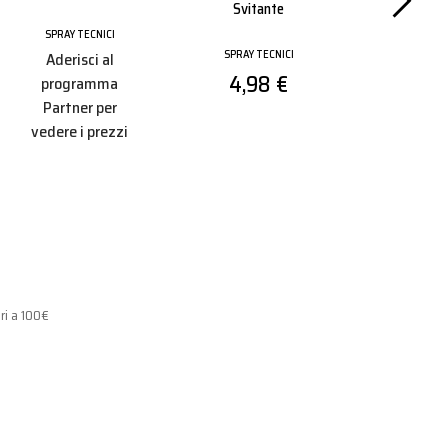
Svitante
SPRAY TECNICI
SPRAY TE
SPRAY TECNICI
Aderisci al
Aderisc
4,98 €
programma
progr
Partner per
Partner
vedere i prezzi
vedere i 
ri a 100€