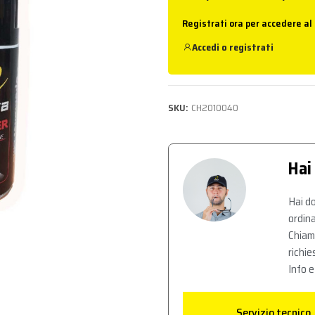
Registrati ora per accedere al
Accedi
o
registrati
SKU:
CH2010040
Hai
Hai do
ordina
Chiam
richie
Info e
Servizio tecnico