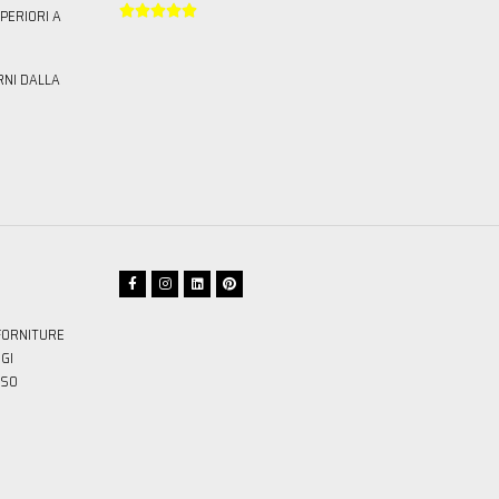





PERIORI A
RNI DALLA
FORNITURE
GI
SSO