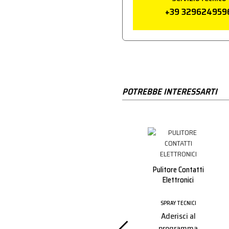
+39 329624959
POTREBBE INTERESSARTI
Rimuovi Graffiti Gel
Ml.400
Pulitore Contatti
Elettronici
SPRAY TECNICI
Aderisci al
SPRAY TECNICI
ichette
Aderisci al
programma
l.400
programma