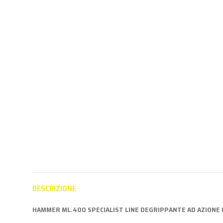
Aderisci al
SPRAY TECNICI
SPRAY TE
22,19 €
programma
Aderisc
Partner per
progr
vedere i prezzi
Partne
vedere i
DESCRIZIONE
HAMMER ML.400 SPECIALIST LINE DEGRIPPANTE AD AZIONE 