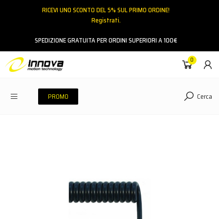
RICEVI UNO SCONTO DEL 5% SUL PRIMO ORDINE!
Registrati.
Email
SPEDIZIONE GRATUITA PER ORDINI SUPERIORI A 100€
0
Password
Cerca
PROMO
ACCEDI
Hai dimenticato la password?
NESSUN ACCOUNT
CREA UN NUOVO ACCOUNT
Contattaci