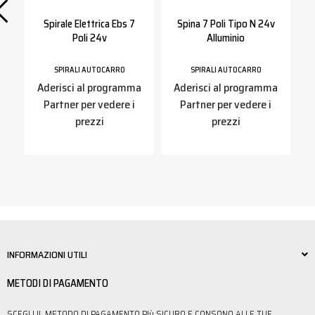
i
Spirale Elettrica Ebs 7
Spina 7 Poli Tipo N 24v
Poli 24v
Alluminio
M
SPIRALI AUTOCARRO
SPIRALI AUTOCARRO
a
Aderisci al programma
Aderisci al programma
Partner per vedere i
Partner per vedere i
prezzi
prezzi
INFORMAZIONI UTILI
METODI DI PAGAMENTO
SCEGLI IL METODO DI PAGAMENTO PIù SICURO E CONSONO ALLE TUE