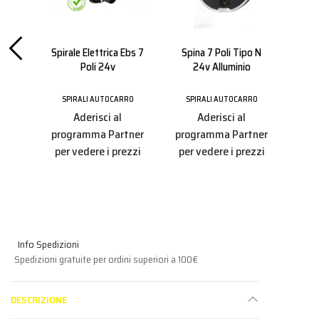
a 15
Spirale Elettrica Ebs 7
Spina 7 Poli Tipo N
Pr
Poli 24v
24v Alluminio
T
RRO
SPIRALI AUTOCARRO
SPIRALI AUTOCARRO
SP
Aderisci al
Aderisci al
tner
programma Partner
programma Partner
pro
ezzi
per vedere i prezzi
per vedere i prezzi
per
Info Spedizioni
Spedizioni gratuite per ordini superiori a 100€
DESCRIZIONE