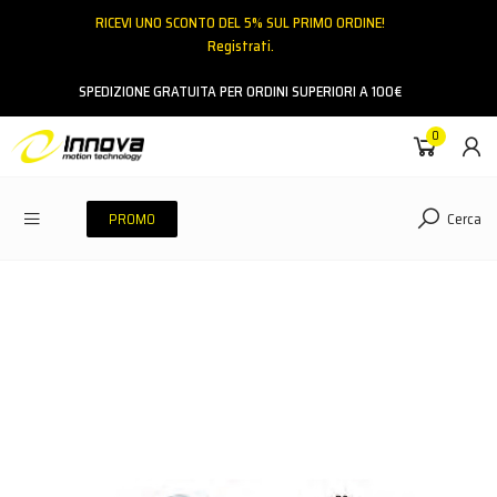
RICEVI UNO SCONTO DEL 5% SUL PRIMO ORDINE!
Registrati.
Email
SPEDIZIONE GRATUITA PER ORDINI SUPERIORI A 100€
0
Password
Cerca
PROMO
ACCEDI
Hai dimenticato la password?
NESSUN ACCOUNT
CREA UN NUOVO ACCOUNT
Contattaci