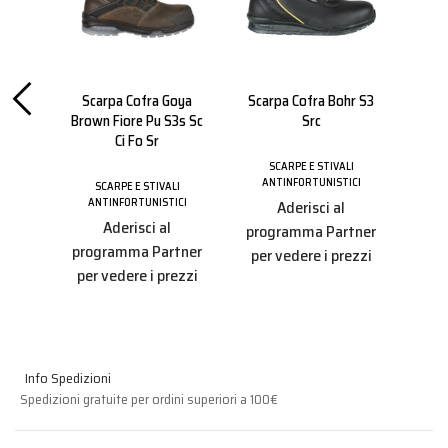
nklin
Scarpa Cofra Goya
Scarpa Cofra Bohr S3
Scar
o Sr
Brown Fiore Pu S3s Sc
Src
S
Ci Fo Sr
LI
SCARPE E STIVALI
S
ICI
ANTINFORTUNISTICI
AN
SCARPE E STIVALI
ANTINFORTUNISTICI
Aderisci al
Aderisci al
tner
programma Partner
pro
programma Partner
ezzi
per vedere i prezzi
per
per vedere i prezzi
Info Spedizioni
Spedizioni gratuite per ordini superiori a 100€