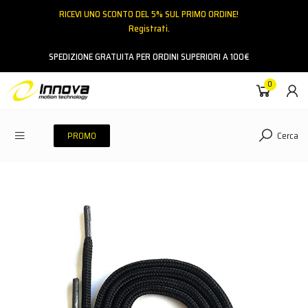
RICEVI UNO SCONTO DEL 5% SUL PRIMO ORDINE!
Registrati.
Email
SPEDIZIONE GRATUITA PER ORDINI SUPERIORI A 100€
0
Password
Cerca
PROMO
ACCEDI
Hai dimenticato la password?
NESSUN ACCOUNT
CREA UN NUOVO ACCOUNT
Contattaci