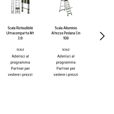
Scala Richiudibile
Scala Alluminio
Scala A Q
Ultracompatta Mt
Altezza Pedana Cm
Rampe M
3.8
108
SCAL
SCALE
SCALE
Aderisc
Aderisci al
Aderisci al
progr
programma
programma
Partner
Partner per
Partner per
vedere i 
vedere i prezzi
vedere i prezzi