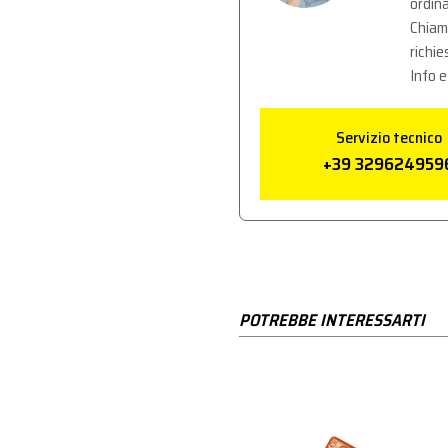
ordina
Chiam
richie
Info e
Servizio tecnico
+39 329624959
POTREBBE INTERESSARTI