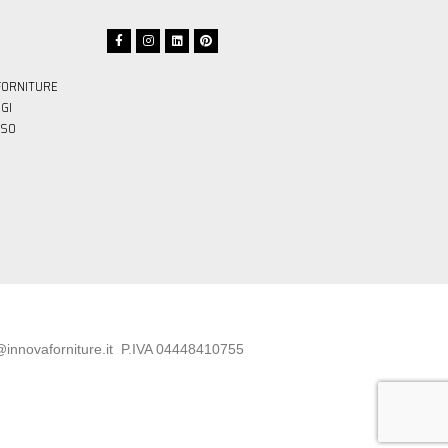
FORNITURE
GI
SSO
novaforniture.it
P.IVA 04448410755