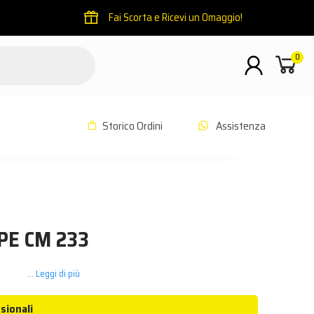
Fai Scorta e Ricevi un Omaggio!
0
Storico Ordini
Assistenza
PE CM 233
..
Leggi di più
sionali