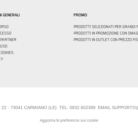
I GENERALI
PROMO
ORSO
PRODOTTI SELEZIONATI PER GRANDI 
ECESSO
PRODOTTI IN PROMOZIONE CON OMAG
PARTNER
PRODOTTI IN OUTLET CON PREZZO FI
'USO
 COOKIES
CY
22 - 73041 CARMIANO (LE) TEL:
0832 6023
89 EMAIL
SUPPORTO@in
Aggiorna le preferenze sui cookie