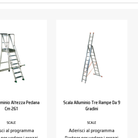
uminio Altezza Pedana
Scala Alluminio Tre Rampe Da 9
Cm 261
Gradini
SCALE
SCALE
sci al programma
Aderisci al programma
 per vedere i prezzi
Partner per vedere i prezzi