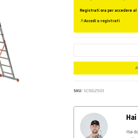
Registrati ora per accedere al
Accedi
o
registrati
A
SKU:
SC10G2503
Hai
Hai do