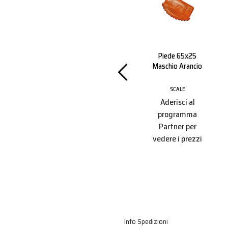
 Rampe 3
Scala A Due Rampe
Piede 65x25
adini
Mt 3.84
Maschio Arancio
E
SCALE
SCALE
10 €
Aderisci al
Aderisci al
programma
programma
Partner per
Partner per
vedere i prezzi
vedere i prezzi
Info Spedizioni