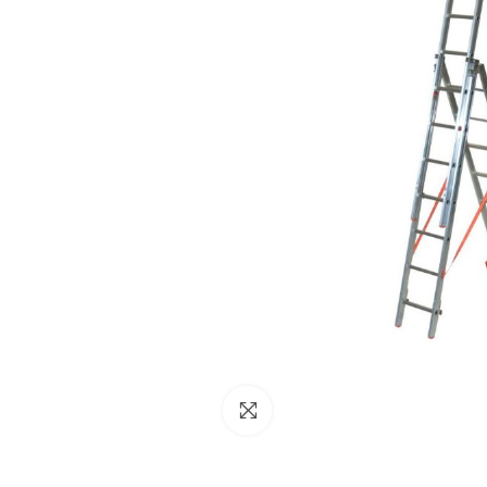
NESSUN ACCOUNT
CREA UN NUOVO ACCOUNT
Contattaci
Clicca per ingrandire