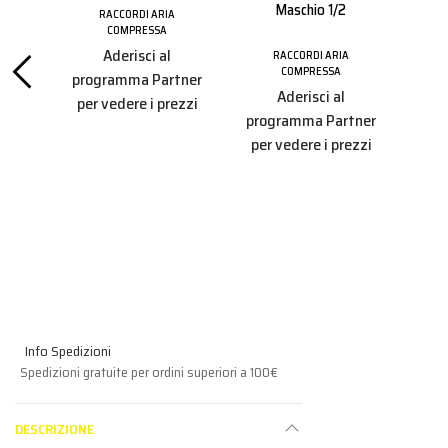
Maschio 1/2
RACCORDI ARIA
COMPRESSA
Aderisci al
RACCORDI ARIA
ra
Ru
COMPRESSA
programma Partner
 1/2
Gi
Aderisci al
per vedere i prezzi
programma Partner
A
per vedere i prezzi
tner
pro
ezzi
per
Info Spedizioni
Spedizioni gratuite per ordini superiori a 100€
DESCRIZIONE