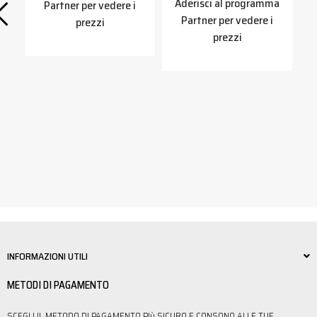
Aderisci al programma
Partner per vedere i
Partner per vedere i
prezzi
o
R
prezzi
A
a
INFORMAZIONI UTILI
METODI DI PAGAMENTO
SCEGLI IL METODO DI PAGAMENTO PIù SICURO E CONSONO ALLE TUE