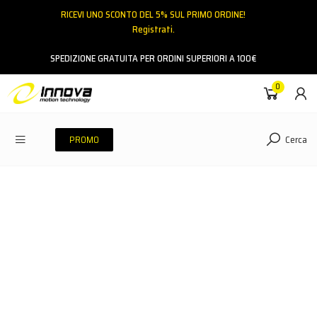
RICEVI UNO SCONTO DEL 5% SUL PRIMO ORDINE!
Registrati.
Email
SPEDIZIONE GRATUITA PER ORDINI SUPERIORI A 100€
0
Password
Cerca
PROMO
ACCEDI
Hai dimenticato la password?
NESSUN ACCOUNT
CREA UN NUOVO ACCOUNT
Contattaci